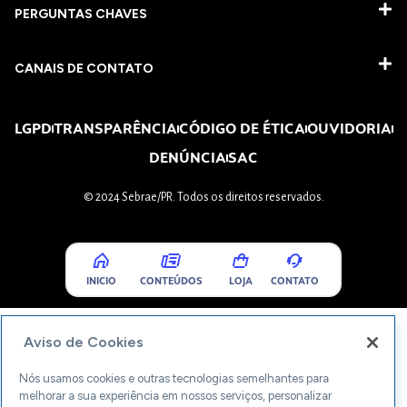
PERGUNTAS CHAVES​
CANAIS DE CONTATO
LGPD
TRANSPARÊNCIA
CÓDIGO DE ÉTICA
OUVIDORIA
DENÚNCIA
SAC
© 2024 Sebrae/PR. Todos os direitos reservados.
INICIO
CONTEÚDOS
LOJA
CONTATO
Aviso de Cookies
Nós usamos cookies e outras tecnologias semelhantes para
melhorar a sua experiência em nossos serviços, personalizar