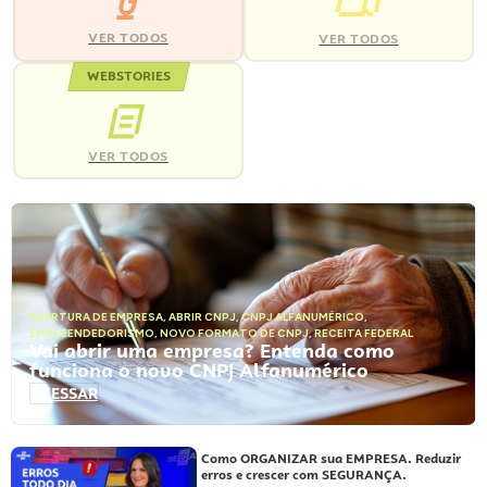
VER TODOS
VER TODOS
WEBSTORIES
VER TODOS
ABERTURA DE EMPRESA
,
ABRIR CNPJ
,
CNPJ ALFANUMÉRICO
,
EMPREENDEDORISMO
,
NOVO FORMATO DE CNPJ
,
RECEITA FEDERAL
Vai abrir uma empresa? Entenda como
funciona o novo CNPJ Alfanumérico
ACESSAR
Como ORGANIZAR sua EMPRESA. Reduzir
erros e crescer com SEGURANÇA.