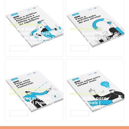
GESTÃO FINANCEIRA
Faça a análise
GESTÃO FINANCEIRA
financeira e atinja o
Faça a precificação do
ponto de equilíbrio |
seu serviço | Prompts
Prompts ChatGPT
ChatGPT
ACESSAR
ACESSAR
NEGÓCIOS
,
PROCESSOS
EMPRESARIAIS
NEGÓCIOS
,
VENDAS
Faça uma proposta
Faça ações para
comercial | Prompts
vender mais |
ChatGPT
Prompts ChatGPT
ACESSAR
ACESSAR