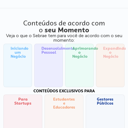
Conteúdos de acordo com
o
seu Momento
Veja o que o Sebrae tem para você de acordo com o seu
momento:
Iniciando
Desenvolvimento
Aprimorando
Expandindo
um
Pessoal
o
o
Negócio
Negócio
Negócio
CONTEÚDOS EXCLUSIVOS PARA
Para
Estudantes
Gestores
Startups
e
Públicos
Educadores