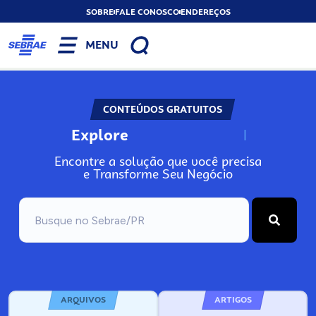
SOBRE
FALE CONOSCO
ENDEREÇOS
MENU
CONTEÚDOS GRATUITOS
Explore
N
o
s
s
o
s
A
Encontre a solução que você precisa
e Transforme Seu Negócio
ARQUIVOS
ARTIGOS