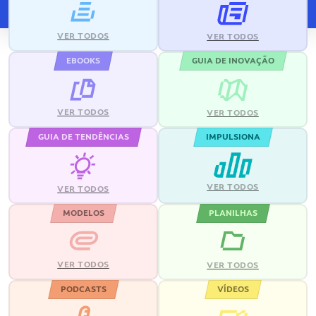
VER TODOS
VER TODOS
EBOOKS
GUIA DE INOVAÇÃO
VER TODOS
VER TODOS
GUIA DE TENDÊNCIAS
IMPULSIONA
VER TODOS
VER TODOS
MODELOS
PLANILHAS
VER TODOS
VER TODOS
PODCASTS
VÍDEOS