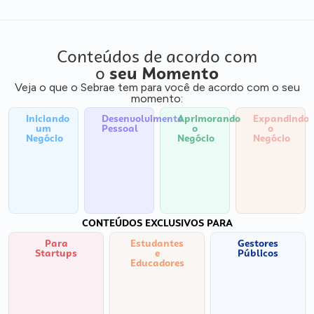
Conteúdos de acordo com
o
seu Momento
Veja o que o Sebrae tem para você de acordo com o seu
momento:
Iniciando
Desenvolvimento
Aprimorando
Expandindo
um
Pessoal
o
o
Negócio
Negócio
Negócio
CONTEÚDOS EXCLUSIVOS PARA
Para
Estudantes
Gestores
Startups
e
Públicos
Educadores