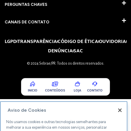
PERGUNTAS CHAVES​
CANAIS DE CONTATO
LGPD
TRANSPARÊNCIA
CÓDIGO DE ÉTICA
OUVIDORIA
DENÚNCIA
SAC
© 2024 Sebrae/PR. Todos os direitos reservados.
INICIO
CONTEÚDOS
LOJA
CONTATO
Aviso de Cookies
Nós usamos cookies e outras tecnologias semelhantes para
melhorar a sua experiência em nossos serviços, personalizar