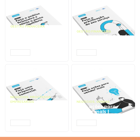
GESTÃO FINANCEIRA
Faça a análise
GESTÃO FINANCEIRA
financeira e atinja o
Faça a precificação do
ponto de equilíbrio |
seu serviço | Prompts
Prompts ChatGPT
ChatGPT
ACESSAR
ACESSAR
NEGÓCIOS
,
PROCESSOS
EMPRESARIAIS
NEGÓCIOS
,
VENDAS
Faça uma proposta
Faça ações para
comercial | Prompts
vender mais |
ChatGPT
Prompts ChatGPT
ACESSAR
ACESSAR