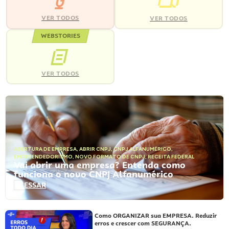
VER TODOS
VER TODOS
WEBSTORIES
VER TODOS
ABERTURA DE EMPRESA
,
ABRIR CNPJ
,
CNPJ ALFANUMÉRICO
,
EMPREENDEDORISMO
,
NOVO FORMATO DE CNPJ
,
RECEITA FEDERAL
Vai abrir uma empresa? Entenda como
funciona o novo CNPJ Alfanumérico
ACESSAR
Como ORGANIZAR sua EMPRESA. Reduzir
erros e crescer com SEGURANÇA.