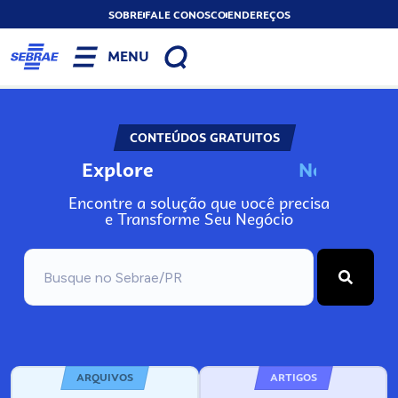
SOBRE
FALE CONOSCO
ENDEREÇOS
MENU
CONTEÚDOS GRATUITOS
Explore
N
o
s
s
o
s
P
o
Encontre a solução que você precisa
e Transforme Seu Negócio
ARQUIVOS
ARTIGOS