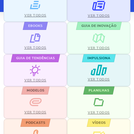
VER TODOS
VER TODOS
EBOOKS
GUIA DE INOVAÇÃO
VER TODOS
VER TODOS
GUIA DE TENDÊNCIAS
IMPULSIONA
VER TODOS
VER TODOS
MODELOS
PLANILHAS
VER TODOS
VER TODOS
PODCASTS
VÍDEOS