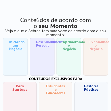
Conteúdos de acordo com
o
seu Momento
Veja o que o Sebrae tem para você de acordo com o seu
momento:
Iniciando
Desenvolvimento
Aprimorando
Expandindo
um
Pessoal
o
o
Negócio
Negócio
Negócio
CONTEÚDOS EXCLUSIVOS PARA
Para
Estudantes
Gestores
Startups
e
Públicos
Educadores