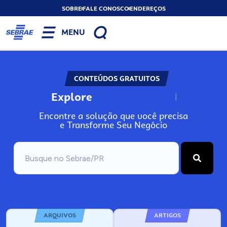
SOBRE
FALE CONOSCO
ENDEREÇOS
MENU
CONTEÚDOS GRATUITOS
Explore
N
o
s
s
o
s
A
Encontre a solução que você precisa
e Transforme Seu Negócio
ARQUIVOS
ARTIGOS