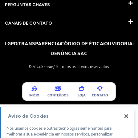
PERGUNTAS CHAVES​
CANAIS DE CONTATO
LGPD
TRANSPARÊNCIA
CÓDIGO DE ÉTICA
OUVIDORIA
DENÚNCIA
SAC
© 2024 Sebrae/PR. Todos os direitos reservados.
INICIO
CONTEÚDOS
LOJA
CONTATO
Aviso de Cookies
Nós usamos cookies e outras tecnologias semelhantes para
melhorar a sua experiência em nossos serviços, personalizar