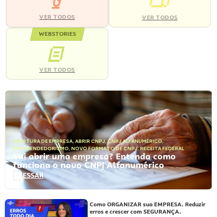
VER TODOS
VER TODOS
WEBSTORIES
VER TODOS
ABERTURA DE EMPRESA
,
ABRIR CNPJ
,
CNPJ ALFANUMÉRICO
,
EMPREENDEDORISMO
,
NOVO FORMATO DE CNPJ
,
RECEITA FEDERAL
Vai abrir uma empresa? Entenda como
funciona o novo CNPJ Alfanumérico
ACESSAR
Como ORGANIZAR sua EMPRESA. Reduzir
erros e crescer com SEGURANÇA.