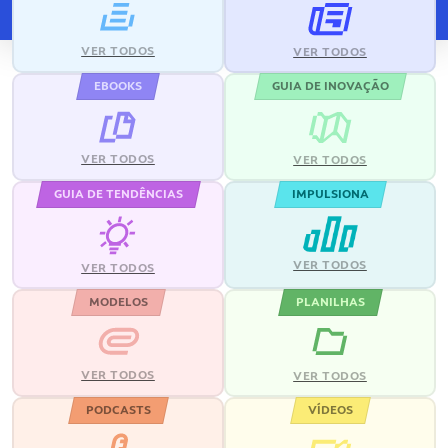
VER TODOS
VER TODOS
EBOOKS
GUIA DE INOVAÇÃO
VER TODOS
VER TODOS
GUIA DE TENDÊNCIAS
IMPULSIONA
VER TODOS
VER TODOS
MODELOS
PLANILHAS
VER TODOS
VER TODOS
PODCASTS
VÍDEOS