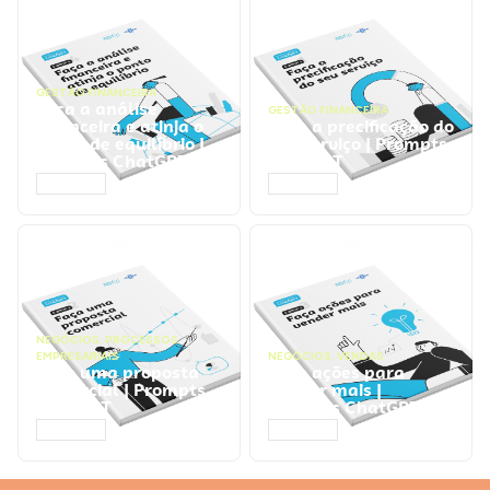
GESTÃO FINANCEIRA
Faça a análise
GESTÃO FINANCEIRA
financeira e atinja o
Faça a precificação do
ponto de equilíbrio |
seu serviço | Prompts
Prompts ChatGPT
ChatGPT
ACESSAR
ACESSAR
NEGÓCIOS
,
PROCESSOS
EMPRESARIAIS
NEGÓCIOS
,
VENDAS
Faça uma proposta
Faça ações para
comercial | Prompts
vender mais |
ChatGPT
Prompts ChatGPT
ACESSAR
ACESSAR