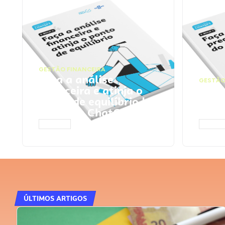
GESTÃO FINANCEIRA
Faça a análise
GESTÃO
financeira e atinja o
Faça
ponto de equilíbrio |
seu 
Prompts ChatGPT
Cha
ACESSAR
ACESS
ÚLTIMOS ARTIGOS