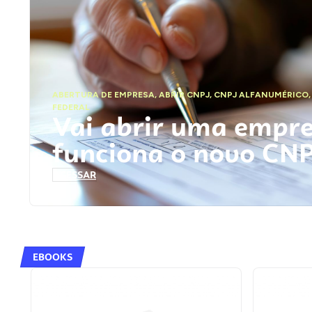
ABERTURA DE EMPRESA
,
ABRIR CNPJ
,
CNPJ ALFANUMÉRICO
FEDERAL
Vai abrir uma empr
funciona o novo CN
ACESSAR
EBOOKS