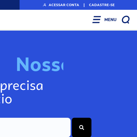
ACESSAR CONTA
|
CADASTRE-SE
MENU
N
o
s
s
o
s
I
n
f
o
g
precisa
io