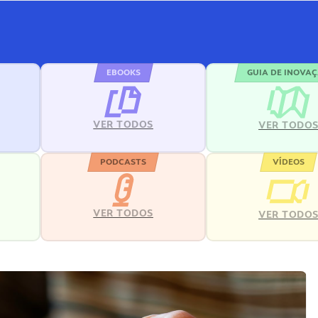
EBOOKS
GUIA DE INOVA
VER TODOS
VER TODO
PODCASTS
VÍDEOS
VER TODOS
VER TODO