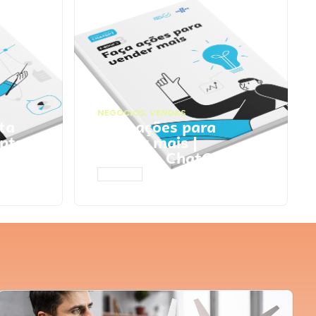
NEGÓCIOS
,
VENDAS
ta
Faça ações para
pts
vender mais |
Prompts ChatGPT
ACESSAR