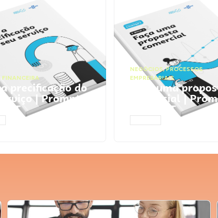
NEGÓCIOS
,
PROCESSOS
 FINANCEIRA
EMPRESARIAIS
 a precificação do
Faça uma propos
serviço | Prompts
comercial | Prom
tGPT
ChatGPT
AR
ACESSAR