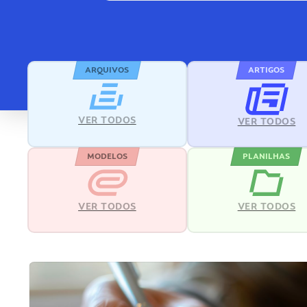
ARQUIVOS
ARTIGOS
VER TODOS
VER TODOS
MODELOS
PLANILHAS
VER TODOS
VER TODOS