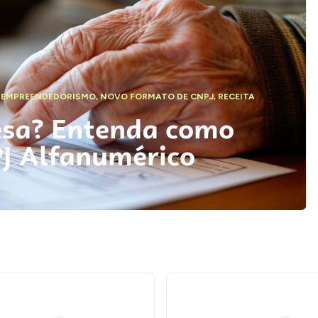
,
EMPREENDEDORISMO
,
NOVO FORMATO DE CNPJ
,
RECEITA
esa? Entenda como
PJ Alfanumérico