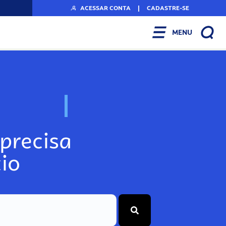
ACESSAR CONTA
|
CADASTRE-SE
MENU
N
o
s
s
o
s
A
r
precisa
io