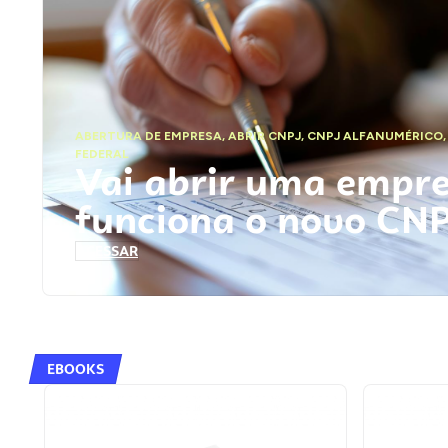
ABERTURA DE EMPRESA
,
ABRIR CNPJ
,
CNPJ ALFANUMÉRICO
FEDERAL
Vai abrir uma empr
funciona o novo CN
ACESSAR
EBOOKS