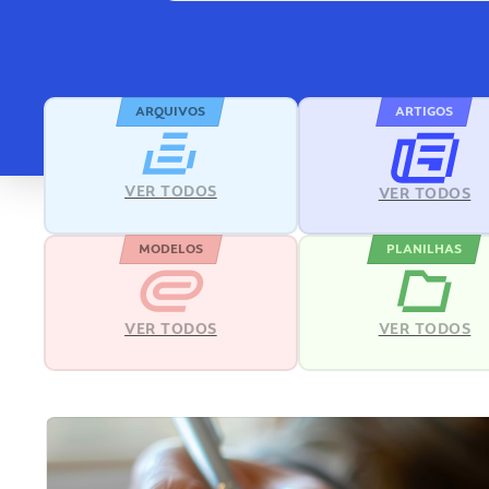
ARQUIVOS
ARTIGOS
VER TODOS
VER TODOS
MODELOS
PLANILHAS
VER TODOS
VER TODOS