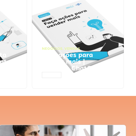
NEGÓCIOS
,
VENDAS
ta
Faça ações para
pts
vender mais |
Prompts ChatGPT
ACESSAR