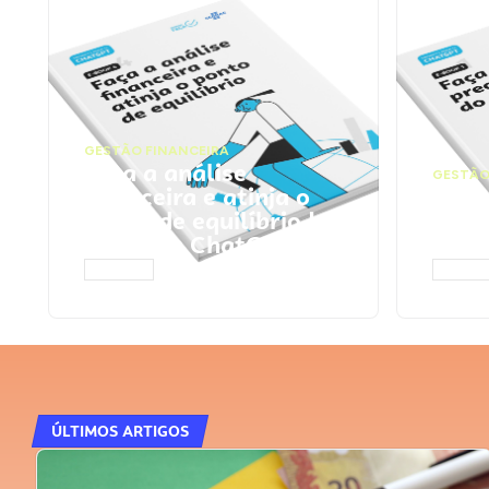
GESTÃO FINANCEIRA
Faça a análise
GESTÃO
financeira e atinja o
Faça
ponto de equilíbrio |
seu 
Prompts ChatGPT
Cha
ACESSAR
ACESS
ÚLTIMOS ARTIGOS