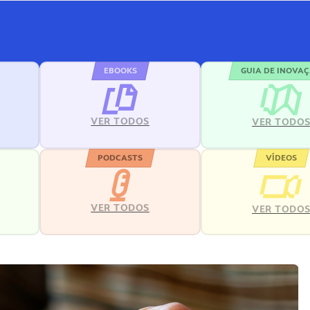
EBOOKS
GUIA DE INOVA
VER TODOS
VER TODO
PODCASTS
VÍDEOS
VER TODOS
VER TODO