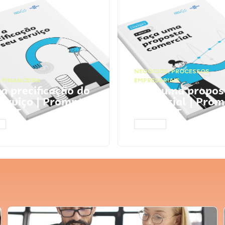
NEGÓCIOS
,
PROCESSOS
 FINANCEIRA
EMPRESARIAIS
 a precificação do
Faça uma propos
serviço | Prompts
comercial | Prom
tGPT
ChatGPT
AR
ACESSAR