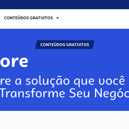
CONTEÚDOS GRATUITOS
CONTEÚDOS GRATUITOS
lore
re a solução que você 
 Transforme Seu Negóc