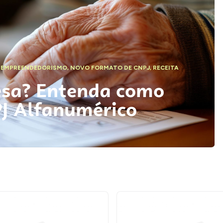
,
EMPREENDEDORISMO
,
NOVO FORMATO DE CNPJ
,
RECEITA
esa? Entenda como
PJ Alfanumérico