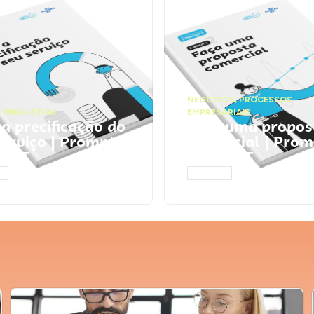
NEGÓCIOS
,
PROCESSOS
 FINANCEIRA
EMPRESARIAIS
 a precificação do
Faça uma propos
serviço | Prompts
comercial | Prom
tGPT
ChatGPT
AR
ACESSAR