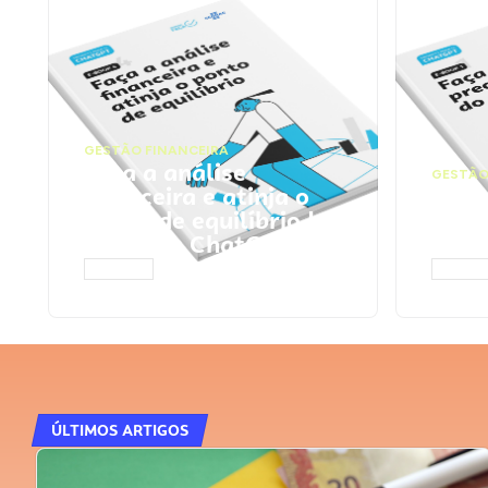
GESTÃO FINANCEIRA
Faça a análise
GESTÃO
financeira e atinja o
Faça
ponto de equilíbrio |
seu 
Prompts ChatGPT
Cha
ACESSAR
ACESS
ÚLTIMOS ARTIGOS