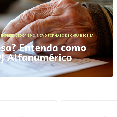
,
EMPREENDEDORISMO
,
NOVO FORMATO DE CNPJ
,
RECEITA
esa? Entenda como
PJ Alfanumérico