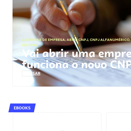
ABERTURA DE EMPRESA
,
ABRIR CNPJ
,
CNPJ ALFANUMÉRICO
FEDERAL
Vai abrir uma empr
funciona o novo CN
ACESSAR
EBOOKS