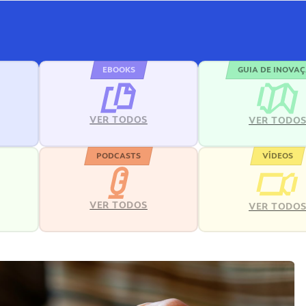
EBOOKS
GUIA DE INOVA
VER TODOS
VER TODO
PODCASTS
VÍDEOS
VER TODOS
VER TODO