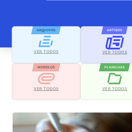
ARQUIVOS
ARTIGOS
VER TODOS
VER TODOS
MODELOS
PLANILHAS
VER TODOS
VER TODOS