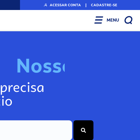
ACESSAR CONTA
|
CADASTRE-SE
MENU
N
o
s
s
o
s
I
n
f
o
precisa
io