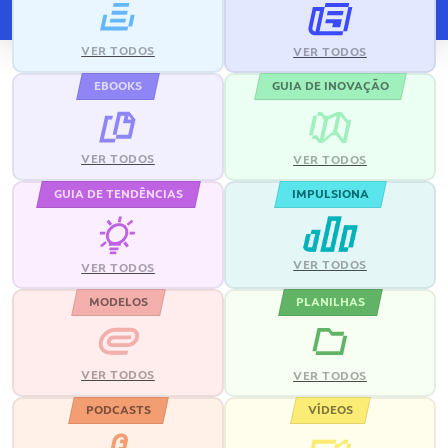
VER TODOS
VER TODOS
EBOOKS
GUIA DE INOVAÇÃO
VER TODOS
VER TODOS
GUIA DE TENDÊNCIAS
IMPULSIONA
VER TODOS
VER TODOS
MODELOS
PLANILHAS
VER TODOS
VER TODOS
PODCASTS
VÍDEOS