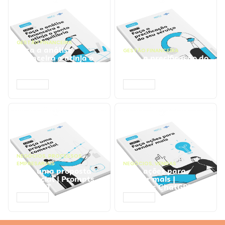
GESTÃO FINANCEIRA
Faça a análise
GESTÃO FINANCEIRA
financeira e atinja o
Faça a precificação do
ponto de equilíbrio |
seu serviço | Prompts
Prompts ChatGPT
ChatGPT
ACESSAR
ACESSAR
NEGÓCIOS
,
PROCESSOS
EMPRESARIAIS
NEGÓCIOS
,
VENDAS
Faça uma proposta
Faça ações para
comercial | Prompts
vender mais |
ChatGPT
Prompts ChatGPT
ACESSAR
ACESSAR