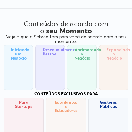
Conteúdos de acordo com
o
seu Momento
Veja o que o Sebrae tem para você de acordo com o seu
momento:
Iniciando
Desenvolvimento
Aprimorando
Expandindo
um
Pessoal
o
o
Negócio
Negócio
Negócio
CONTEÚDOS EXCLUSIVOS PARA
Para
Estudantes
Gestores
Startups
e
Públicos
Educadores