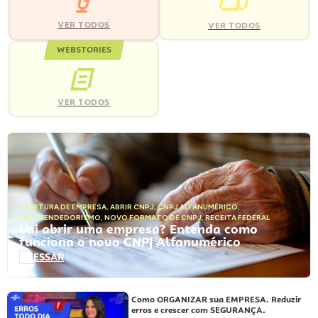
VER TODOS
VER TODOS
WEBSTORIES
VER TODOS
ABERTURA DE EMPRESA
,
ABRIR CNPJ
,
CNPJ ALFANUMÉRICO
,
EMPREENDEDORISMO
,
NOVO FORMATO DE CNPJ
,
RECEITA FEDERAL
Vai abrir uma empresa? Entenda como
funciona o novo CNPJ Alfanumérico
ACESSAR
Como ORGANIZAR sua EMPRESA. Reduzir
erros e crescer com SEGURANÇA.