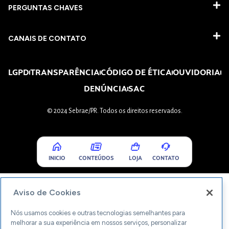
PERGUNTAS CHAVES​
CANAIS DE CONTATO
LGPD
TRANSPARÊNCIA
CÓDIGO DE ÉTICA
OUVIDORIA
DENÚNCIA
SAC
© 2024 Sebrae/PR. Todos os direitos reservados.
INICIO
CONTEÚDOS
LOJA
CONTATO
Aviso de Cookies
Nós usamos cookies e outras tecnologias semelhantes para
melhorar a sua experiência em nossos serviços, personalizar