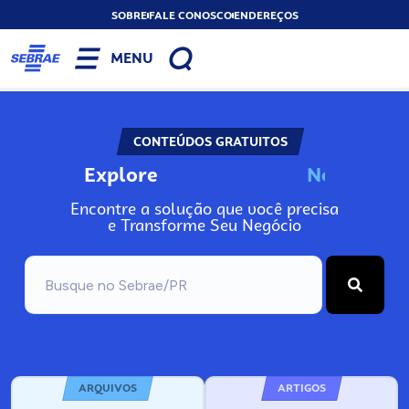
SOBRE
FALE CONOSCO
ENDEREÇOS
MENU
CONTEÚDOS GRATUITOS
Explore
N
o
s
s
o
s
P
o
Encontre a solução que você precisa
e Transforme Seu Negócio
ARQUIVOS
ARTIGOS