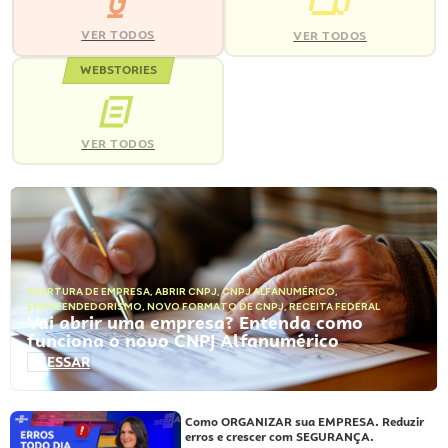
VER TODOS
VER TODOS
WEBSTORIES
VER TODOS
ABERTURA DE EMPRESA
,
ABRIR CNPJ
,
CNPJ ALFANUMÉRICO
,
EMPREENDEDORISMO
,
NOVO FORMATO DE CNPJ
,
RECEITA FEDERAL
Vai abrir uma empresa? Entenda como
funciona o novo CNPJ Alfanumérico
ACESSAR
Como ORGANIZAR sua EMPRESA. Reduzir
erros e crescer com SEGURANÇA.