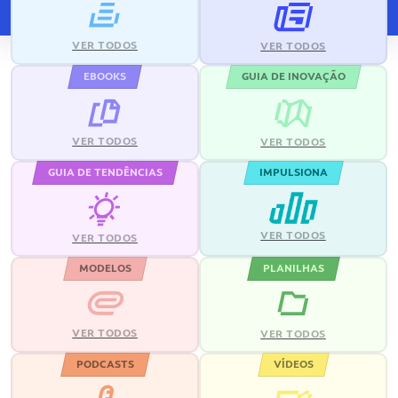
VER TODOS
VER TODOS
EBOOKS
GUIA DE INOVAÇÃO
VER TODOS
VER TODOS
GUIA DE TENDÊNCIAS
IMPULSIONA
VER TODOS
VER TODOS
MODELOS
PLANILHAS
VER TODOS
VER TODOS
PODCASTS
VÍDEOS