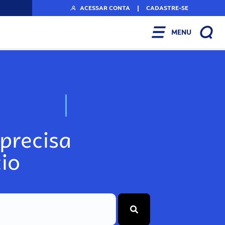
ACESSAR CONTA
|
CADASTRE-SE
MENU
N
o
s
s
o
s
A
r
precisa
io