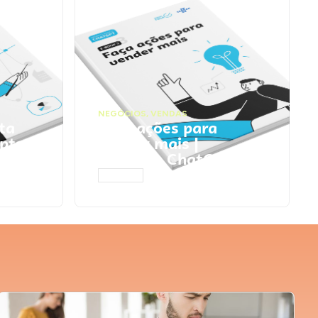
NEGÓCIOS
,
VENDAS
ta
Faça ações para
pts
vender mais |
Prompts ChatGPT
ACESSAR