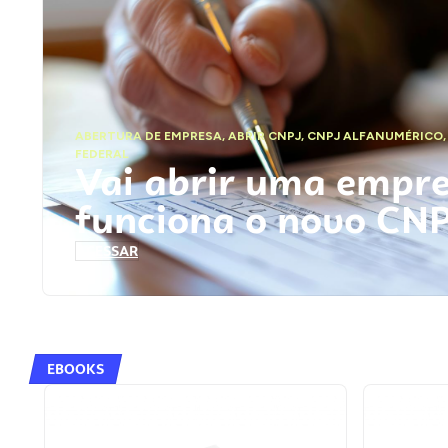
ABERTURA DE EMPRESA
,
ABRIR CNPJ
,
CNPJ ALFANUMÉRICO
FEDERAL
Vai abrir uma empr
funciona o novo CN
ACESSAR
EBOOKS