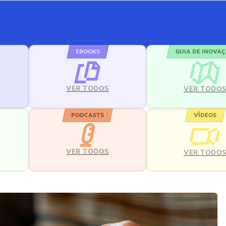
EBOOKS
GUIA DE INOVA
VER TODOS
VER TODO
PODCASTS
VÍDEOS
VER TODOS
VER TODO