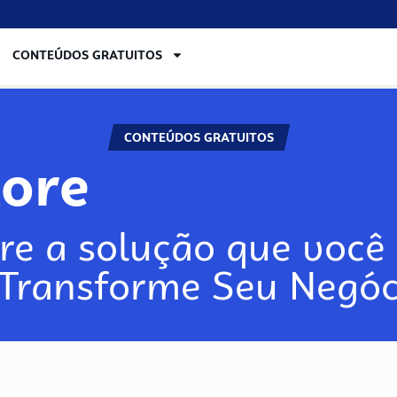
CONTEÚDOS GRATUITOS
CONTEÚDOS GRATUITOS
lore
re a solução que você 
 Transforme Seu Negóc