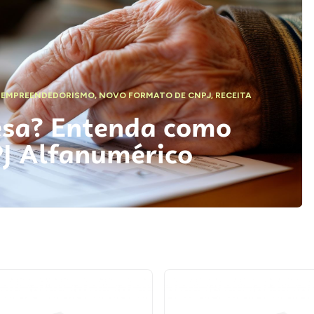
,
EMPREENDEDORISMO
,
NOVO FORMATO DE CNPJ
,
RECEITA
esa? Entenda como
PJ Alfanumérico