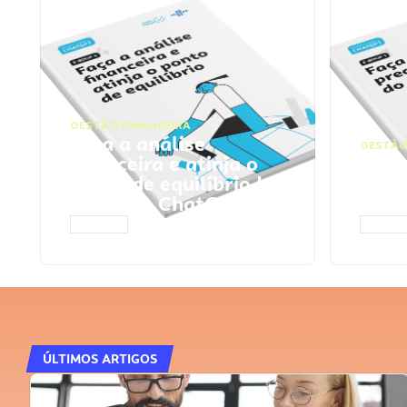
GESTÃO FINANCEIRA
Faça a análise
GESTÃO
financeira e atinja o
Faça
ponto de equilíbrio |
seu 
Prompts ChatGPT
Cha
ACESSAR
ACESS
ÚLTIMOS ARTIGOS