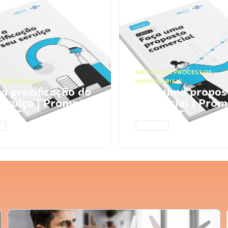
NEGÓCIOS
,
PROCESSOS
 FINANCEIRA
EMPRESARIAIS
 a precificação do
Faça uma propos
serviço | Prompts
comercial | Prom
tGPT
ChatGPT
AR
ACESSAR