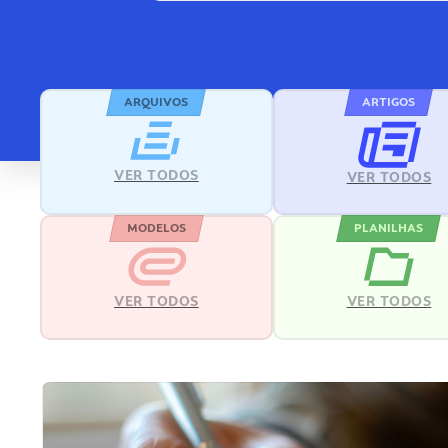
ARQUIVOS
ARTIGOS
VER TODOS
VER TODOS
MODELOS
PLANILHAS
VER TODOS
VER TODOS