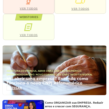
VER TODOS
VER TODOS
WEBSTORIES
VER TODOS
ABERTURA DE EMPRESA
,
ABRIR CNPJ
,
CNPJ ALFANUMÉRICO
,
EMPREENDEDORISMO
,
NOVO FORMATO DE CNPJ
,
RECEITA FEDERAL
Vai abrir uma empresa? Entenda como
funciona o novo CNPJ Alfanumérico
ACESSAR
Como ORGANIZAR sua EMPRESA. Reduzir
erros e crescer com SEGURANÇA.