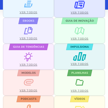
VER TODOS
VER TODOS
EBOOKS
GUIA DE INOVAÇÃO
VER TODOS
VER TODOS
GUIA DE TENDÊNCIAS
IMPULSIONA
VER TODOS
VER TODOS
MODELOS
PLANILHAS
VER TODOS
VER TODOS
PODCASTS
VÍDEOS