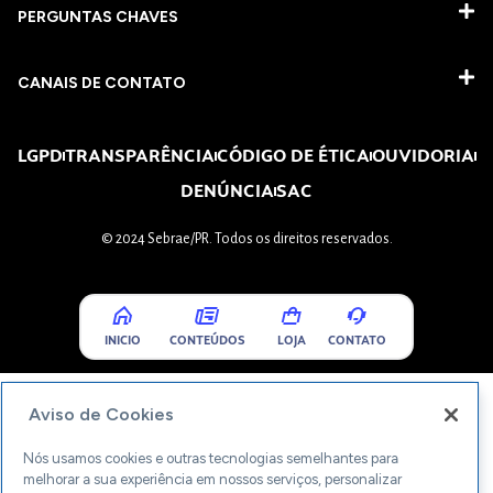
PERGUNTAS CHAVES​
CANAIS DE CONTATO
LGPD
TRANSPARÊNCIA
CÓDIGO DE ÉTICA
OUVIDORIA
DENÚNCIA
SAC
© 2024 Sebrae/PR. Todos os direitos reservados.
INICIO
CONTEÚDOS
LOJA
CONTATO
Aviso de Cookies
Nós usamos cookies e outras tecnologias semelhantes para
melhorar a sua experiência em nossos serviços, personalizar