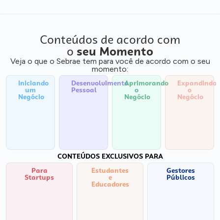
Conteúdos de acordo com
o
seu Momento
Veja o que o Sebrae tem para você de acordo com o seu
momento:
Iniciando
Desenvolvimento
Aprimorando
Expandindo
um
Pessoal
o
o
Negócio
Negócio
Negócio
CONTEÚDOS EXCLUSIVOS PARA
Para
Estudantes
Gestores
Startups
e
Públicos
Educadores