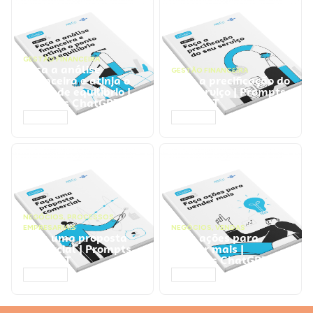
GESTÃO FINANCEIRA
Faça a análise
GESTÃO FINANCEIRA
financeira e atinja o
Faça a precificação do
ponto de equilíbrio |
seu serviço | Prompts
Prompts ChatGPT
ChatGPT
ACESSAR
ACESSAR
NEGÓCIOS
,
PROCESSOS
EMPRESARIAIS
NEGÓCIOS
,
VENDAS
Faça uma proposta
Faça ações para
comercial | Prompts
vender mais |
ChatGPT
Prompts ChatGPT
ACESSAR
ACESSAR