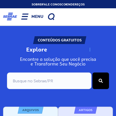
SOBRE
FALE CONOSCO
ENDEREÇOS
MENU
CONTEÚDOS GRATUITOS
Explore
N
o
s
s
o
s
A
Encontre a solução que você precisa
e Transforme Seu Negócio
ARQUIVOS
ARTIGOS