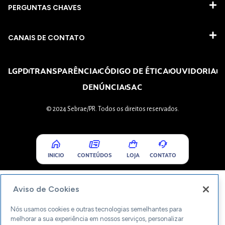
PERGUNTAS CHAVES​
CANAIS DE CONTATO
LGPD
TRANSPARÊNCIA
CÓDIGO DE ÉTICA
OUVIDORIA
DENÚNCIA
SAC
© 2024 Sebrae/PR. Todos os direitos reservados.
INICIO
CONTEÚDOS
LOJA
CONTATO
Aviso de Cookies
Nós usamos cookies e outras tecnologias semelhantes para
melhorar a sua experiência em nossos serviços, personalizar