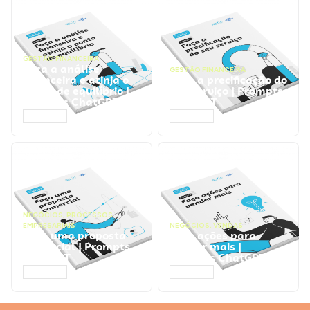
GESTÃO FINANCEIRA
Faça a análise
GESTÃO FINANCEIRA
financeira e atinja o
Faça a precificação do
ponto de equilíbrio |
seu serviço | Prompts
Prompts ChatGPT
ChatGPT
ACESSAR
ACESSAR
NEGÓCIOS
,
PROCESSOS
EMPRESARIAIS
NEGÓCIOS
,
VENDAS
Faça uma proposta
Faça ações para
comercial | Prompts
vender mais |
ChatGPT
Prompts ChatGPT
ACESSAR
ACESSAR