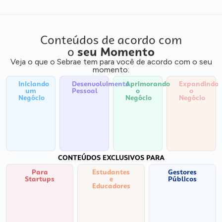
Conteúdos de acordo com
o
seu Momento
Veja o que o Sebrae tem para você de acordo com o seu
momento:
Iniciando
Desenvolvimento
Aprimorando
Expandindo
um
Pessoal
o
o
Negócio
Negócio
Negócio
CONTEÚDOS EXCLUSIVOS PARA
Para
Estudantes
Gestores
Startups
e
Públicos
Educadores