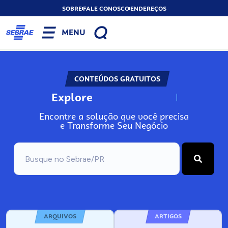
SOBRE
FALE CONOSCO
ENDEREÇOS
MENU
CONTEÚDOS GRATUITOS
Explore
N
o
s
s
o
s
A
Encontre a solução que você precisa
e Transforme Seu Negócio
ARQUIVOS
ARTIGOS