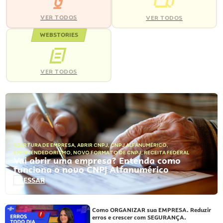
VER TODOS
VER TODOS
WEBSTORIES
VER TODOS
ABERTURA DE EMPRESA
,
ABRIR CNPJ
,
CNPJ ALFANUMÉRICO
,
EMPREENDEDORISMO
,
NOVO FORMATO DE CNPJ
,
RECEITA FEDERAL
Vai abrir uma empresa? Entenda como
funciona o novo CNPJ Alfanumérico
ACESSAR
Como ORGANIZAR sua EMPRESA. Reduzir
erros e crescer com SEGURANÇA.