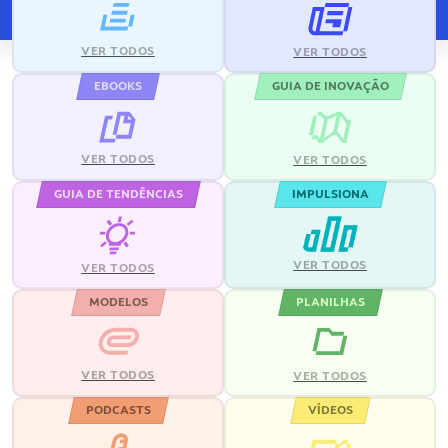
VER TODOS
VER TODOS
EBOOKS
GUIA DE INOVAÇÃO
VER TODOS
VER TODOS
GUIA DE TENDÊNCIAS
IMPULSIONA
VER TODOS
VER TODOS
MODELOS
PLANILHAS
VER TODOS
VER TODOS
PODCASTS
VÍDEOS