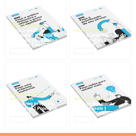
GESTÃO FINANCEIRA
Faça a análise
GESTÃO FINANCEIRA
financeira e atinja o
Faça a precificação do
ponto de equilíbrio |
seu serviço | Prompts
Prompts ChatGPT
ChatGPT
ACESSAR
ACESSAR
NEGÓCIOS
,
PROCESSOS
EMPRESARIAIS
NEGÓCIOS
,
VENDAS
Faça uma proposta
Faça ações para
comercial | Prompts
vender mais |
ChatGPT
Prompts ChatGPT
ACESSAR
ACESSAR