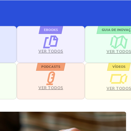
EBOOKS
GUIA DE INOVA
VER TODOS
VER TODO
PODCASTS
VÍDEOS
VER TODOS
VER TODO