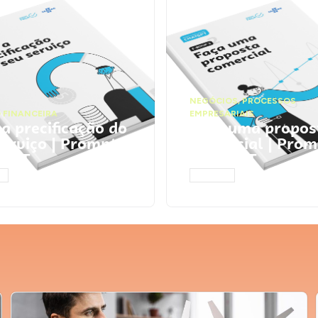
NEGÓCIOS
,
PROCESSOS
 FINANCEIRA
EMPRESARIAIS
 a precificação do
Faça uma propos
serviço | Prompts
comercial | Prom
tGPT
ChatGPT
AR
ACESSAR