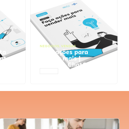
NEGÓCIOS
,
VENDAS
ta
Faça ações para
pts
vender mais |
Prompts ChatGPT
ACESSAR