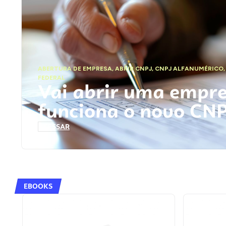
ABERTURA DE EMPRESA
,
ABRIR CNPJ
,
CNPJ ALFANUMÉRICO
FEDERAL
Vai abrir uma empr
funciona o novo CN
ACESSAR
EBOOKS