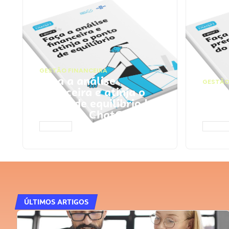
GESTÃO FINANCEIRA
Faça a análise
GESTÃO
financeira e atinja o
Faça
ponto de equilíbrio |
seu 
Prompts ChatGPT
Cha
ACESSAR
ACESS
ÚLTIMOS ARTIGOS