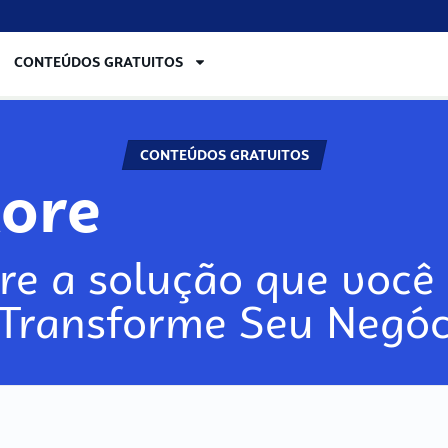
CONTEÚDOS GRATUITOS
CONTEÚDOS GRATUITOS
lore
re a solução que você 
 Transforme Seu Negóc