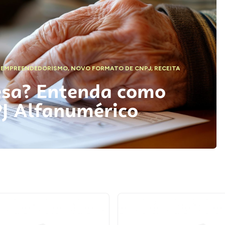
,
EMPREENDEDORISMO
,
NOVO FORMATO DE CNPJ
,
RECEITA
esa? Entenda como
PJ Alfanumérico