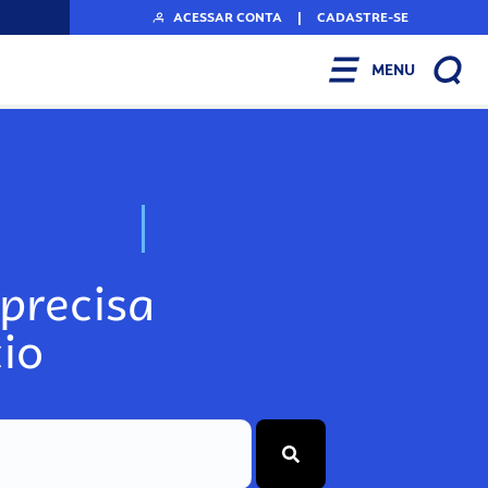
ACESSAR CONTA
|
CADASTRE-SE
MENU
N
o
s
s
o
s
A
r
precisa
io