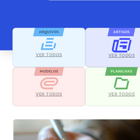
ARQUIVOS
ARTIGOS
VER TODOS
VER TODOS
MODELOS
PLANILHAS
VER TODOS
VER TODOS