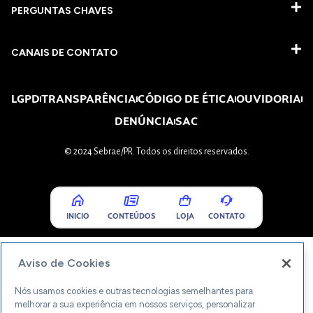
PERGUNTAS CHAVES​
CANAIS DE CONTATO
LGPD
TRANSPARÊNCIA
CÓDIGO DE ÉTICA
OUVIDORIA
DENÚNCIA
SAC
© 2024 Sebrae/PR. Todos os direitos reservados.
INICIO
CONTEÚDOS
LOJA
CONTATO
Aviso de Cookies
Nós usamos cookies e outras tecnologias semelhantes para
melhorar a sua experiência em nossos serviços, personalizar