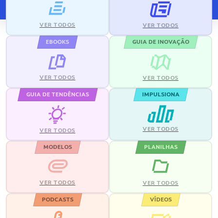
VER TODOS
VER TODOS
EBOOKS
GUIA DE INOVAÇÃO
VER TODOS
VER TODOS
GUIA DE TENDÊNCIAS
IMPULSIONA
VER TODOS
VER TODOS
MODELOS
PLANILHAS
VER TODOS
VER TODOS
PODCASTS
VÍDEOS