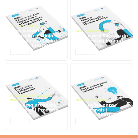
GESTÃO FINANCEIRA
Faça a análise
GESTÃO FINANCEIRA
financeira e atinja o
Faça a precificação do
ponto de equilíbrio |
seu serviço | Prompts
Prompts ChatGPT
ChatGPT
ACESSAR
ACESSAR
NEGÓCIOS
,
PROCESSOS
EMPRESARIAIS
NEGÓCIOS
,
VENDAS
Faça uma proposta
Faça ações para
comercial | Prompts
vender mais |
ChatGPT
Prompts ChatGPT
ACESSAR
ACESSAR