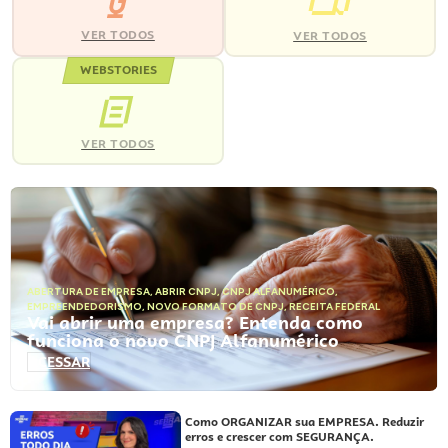
VER TODOS
VER TODOS
WEBSTORIES
VER TODOS
ABERTURA DE EMPRESA
,
ABRIR CNPJ
,
CNPJ ALFANUMÉRICO
,
EMPREENDEDORISMO
,
NOVO FORMATO DE CNPJ
,
RECEITA FEDERAL
Vai abrir uma empresa? Entenda como
funciona o novo CNPJ Alfanumérico
ACESSAR
Como ORGANIZAR sua EMPRESA. Reduzir
erros e crescer com SEGURANÇA.