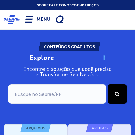
SOBRE
FALE CONOSCO
ENDEREÇOS
MENU
CONTEÚDOS GRATUITOS
Explore
N
o
s
s
o
s
A
Encontre a solução que você precisa
e Transforme Seu Negócio
ARQUIVOS
ARTIGOS