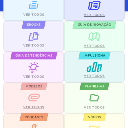
VER TODOS
VER TODOS
EBOOKS
GUIA DE INOVAÇÃO
VER TODOS
VER TODOS
GUIA DE TENDÊNCIAS
IMPULSIONA
VER TODOS
VER TODOS
MODELOS
PLANILHAS
VER TODOS
VER TODOS
PODCASTS
VÍDEOS