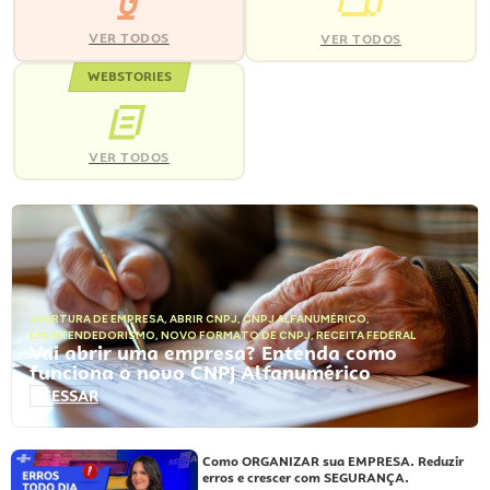
VER TODOS
VER TODOS
WEBSTORIES
VER TODOS
ABERTURA DE EMPRESA
,
ABRIR CNPJ
,
CNPJ ALFANUMÉRICO
,
EMPREENDEDORISMO
,
NOVO FORMATO DE CNPJ
,
RECEITA FEDERAL
Vai abrir uma empresa? Entenda como
funciona o novo CNPJ Alfanumérico
ACESSAR
Como ORGANIZAR sua EMPRESA. Reduzir
erros e crescer com SEGURANÇA.