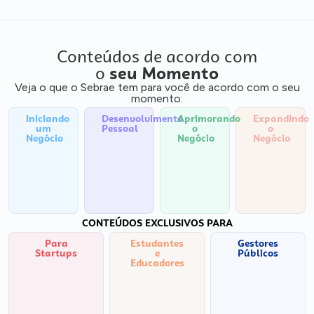
Conteúdos de acordo com
o
seu Momento
Veja o que o Sebrae tem para você de acordo com o seu
momento:
Iniciando
Desenvolvimento
Aprimorando
Expandindo
um
Pessoal
o
o
Negócio
Negócio
Negócio
CONTEÚDOS EXCLUSIVOS PARA
Para
Estudantes
Gestores
Startups
e
Públicos
Educadores