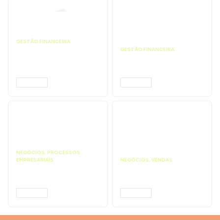
GESTÃO FINANCEIRA
Faça a análise
GESTÃO FINANCEIRA
financeira e atinja o
Faça a precificação do
ponto de equilíbrio |
seu serviço | Prompts
Prompts ChatGPT
ChatGPT
ACESSAR
ACESSAR
NEGÓCIOS
,
PROCESSOS
EMPRESARIAIS
NEGÓCIOS
,
VENDAS
Faça uma proposta
Faça ações para
comercial | Prompts
vender mais |
ChatGPT
Prompts ChatGPT
ACESSAR
ACESSAR