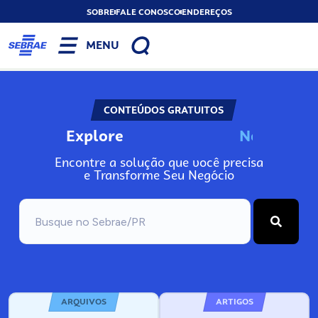
SOBRE
FALE CONOSCO
ENDEREÇOS
MENU
CONTEÚDOS GRATUITOS
Explore
N
o
s
s
o
s
A
r
q
Encontre a solução que você precisa
e Transforme Seu Negócio
ARQUIVOS
ARTIGOS