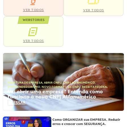
VER TODOS
VER TODOS
WEBSTORIES
VER TODOS
ABERTURA DE EMPRESA
,
ABRIR CNPJ
,
CNPJ ALFANUMÉRICO
,
EMPREENDEDORISMO
,
NOVO FORMATO DE CNPJ
,
RECEITA FEDERAL
Vai abrir uma empresa? Entenda como
funciona o novo CNPJ Alfanumérico
ACESSAR
Como ORGANIZAR sua EMPRESA. Reduzir
erros e crescer com SEGURANÇA.