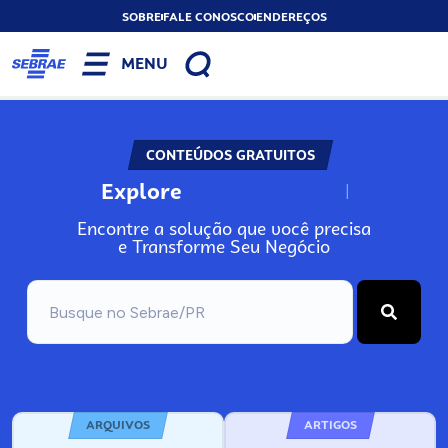
SOBRE
FALE CONOSCO
ENDEREÇOS
MENU
CONTEÚDOS GRATUITOS
Explore
N
o
s
s
o
s
A
Encontre a solução que você precisa
e Transforme Seu Negócio
ARQUIVOS
ARTIGOS