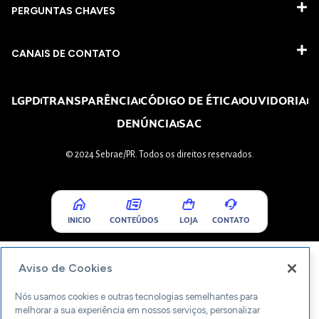
PERGUNTAS CHAVES​
CANAIS DE CONTATO
LGPD
TRANSPARÊNCIA
CÓDIGO DE ÉTICA
OUVIDORIA
DENÚNCIA
SAC
© 2024 Sebrae/PR. Todos os direitos reservados.
INICIO
CONTEÚDOS
LOJA
CONTATO
Aviso de Cookies
Nós usamos cookies e outras tecnologias semelhantes para
melhorar a sua experiência em nossos serviços, personalizar