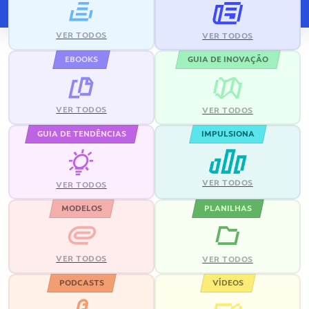
VER TODOS
VER TODOS
EBOOKS
GUIA DE INOVAÇÃO
VER TODOS
VER TODOS
GUIA DE TENDÊNCIAS
IMPULSIONA
VER TODOS
VER TODOS
MODELOS
PLANILHAS
VER TODOS
VER TODOS
PODCASTS
VÍDEOS