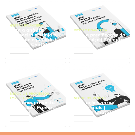
GESTÃO FINANCEIRA
Faça a análise
GESTÃO FINANCEIRA
financeira e atinja o
Faça a precificação do
ponto de equilíbrio |
seu serviço | Prompts
Prompts ChatGPT
ChatGPT
ACESSAR
ACESSAR
NEGÓCIOS
,
PROCESSOS
EMPRESARIAIS
NEGÓCIOS
,
VENDAS
Faça uma proposta
Faça ações para
comercial | Prompts
vender mais |
ChatGPT
Prompts ChatGPT
ACESSAR
ACESSAR