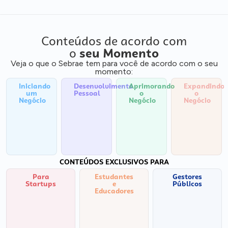
Conteúdos de acordo com
o
seu Momento
Veja o que o Sebrae tem para você de acordo com o seu
momento:
Iniciando
Desenvolvimento
Aprimorando
Expandindo
um
Pessoal
o
o
Negócio
Negócio
Negócio
CONTEÚDOS EXCLUSIVOS PARA
Para
Estudantes
Gestores
Startups
e
Públicos
Educadores