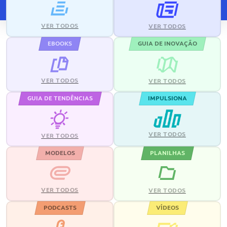
VER TODOS
VER TODOS
EBOOKS
GUIA DE INOVAÇÃO
VER TODOS
VER TODOS
GUIA DE TENDÊNCIAS
IMPULSIONA
VER TODOS
VER TODOS
MODELOS
PLANILHAS
VER TODOS
VER TODOS
PODCASTS
VÍDEOS