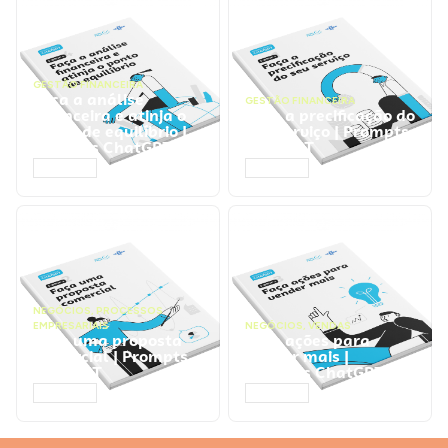
GESTÃO FINANCEIRA
Faça a análise
GESTÃO FINANCEIRA
financeira e atinja o
Faça a precificação do
ponto de equilíbrio |
seu serviço | Prompts
Prompts ChatGPT
ChatGPT
ACESSAR
ACESSAR
NEGÓCIOS
,
PROCESSOS
EMPRESARIAIS
NEGÓCIOS
,
VENDAS
Faça uma proposta
Faça ações para
comercial | Prompts
vender mais |
ChatGPT
Prompts ChatGPT
ACESSAR
ACESSAR