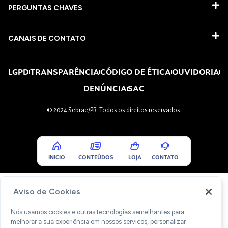
PERGUNTAS CHAVES​
CANAIS DE CONTATO
LGPD
TRANSPARÊNCIA
CÓDIGO DE ÉTICA
OUVIDORIA
DENÚNCIA
SAC
© 2024 Sebrae/PR. Todos os direitos reservados.
INICIO
CONTEÚDOS
LOJA
CONTATO
Aviso de Cookies
Nós usamos cookies e outras tecnologias semelhantes para
melhorar a sua experiência em nossos serviços, personalizar