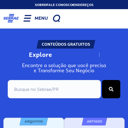
SOBRE
FALE CONOSCO
ENDEREÇOS
MENU
CONTEÚDOS GRATUITOS
Explore
N
o
s
s
o
s
A
Encontre a solução que você precisa
e Transforme Seu Negócio
ARQUIVOS
ARTIGOS