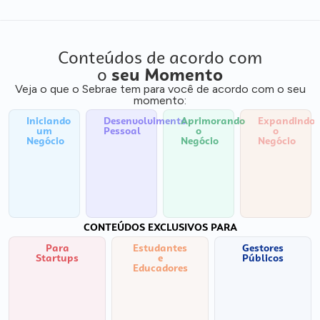
Conteúdos de acordo com
o
seu Momento
Veja o que o Sebrae tem para você de acordo com o seu
momento:
Iniciando
Desenvolvimento
Aprimorando
Expandindo
um
Pessoal
o
o
Negócio
Negócio
Negócio
CONTEÚDOS EXCLUSIVOS PARA
Para
Estudantes
Gestores
Startups
e
Públicos
Educadores