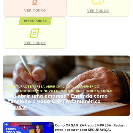
VER TODOS
VER TODOS
WEBSTORIES
VER TODOS
ABERTURA DE EMPRESA
,
ABRIR CNPJ
,
CNPJ ALFANUMÉRICO
,
EMPREENDEDORISMO
,
NOVO FORMATO DE CNPJ
,
RECEITA FEDERAL
Vai abrir uma empresa? Entenda como
funciona o novo CNPJ Alfanumérico
ACESSAR
Como ORGANIZAR sua EMPRESA. Reduzir
erros e crescer com SEGURANÇA.