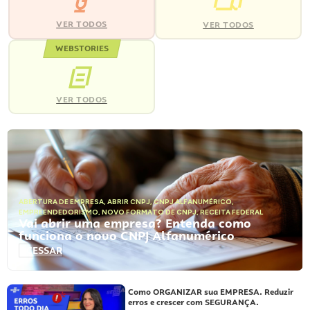
VER TODOS
VER TODOS
WEBSTORIES
VER TODOS
ABERTURA DE EMPRESA
,
ABRIR CNPJ
,
CNPJ ALFANUMÉRICO
,
EMPREENDEDORISMO
,
NOVO FORMATO DE CNPJ
,
RECEITA FEDERAL
Vai abrir uma empresa? Entenda como
funciona o novo CNPJ Alfanumérico
ACESSAR
Como ORGANIZAR sua EMPRESA. Reduzir
erros e crescer com SEGURANÇA.