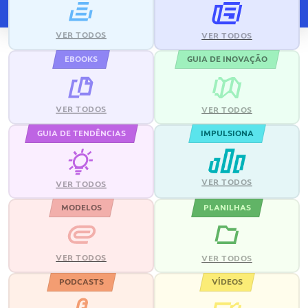
VER TODOS
VER TODOS
EBOOKS
GUIA DE INOVAÇÃO
VER TODOS
VER TODOS
GUIA DE TENDÊNCIAS
IMPULSIONA
VER TODOS
VER TODOS
MODELOS
PLANILHAS
VER TODOS
VER TODOS
PODCASTS
VÍDEOS