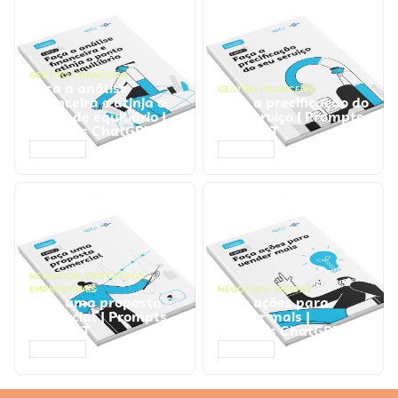
GESTÃO FINANCEIRA
Faça a análise
GESTÃO FINANCEIRA
financeira e atinja o
Faça a precificação do
ponto de equilíbrio |
seu serviço | Prompts
Prompts ChatGPT
ChatGPT
ACESSAR
ACESSAR
NEGÓCIOS
,
PROCESSOS
EMPRESARIAIS
NEGÓCIOS
,
VENDAS
Faça uma proposta
Faça ações para
comercial | Prompts
vender mais |
ChatGPT
Prompts ChatGPT
ACESSAR
ACESSAR