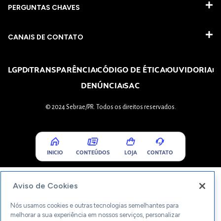
PERGUNTAS CHAVES​
CANAIS DE CONTATO
LGPD
TRANSPARÊNCIA
CÓDIGO DE ÉTICA
OUVIDORIA
DENÚNCIA
SAC
© 2024 Sebrae/PR. Todos os direitos reservados.
INICIO
CONTEÚDOS
LOJA
CONTATO
Aviso de Cookies
Nós usamos cookies e outras tecnologias semelhantes para
melhorar a sua experiência em nossos serviços, personalizar