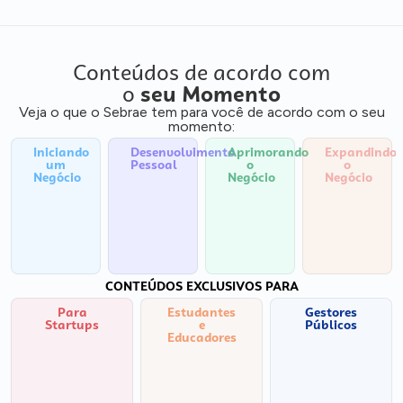
Conteúdos de acordo com
o
seu Momento
Veja o que o Sebrae tem para você de acordo com o seu
momento:
Iniciando
Desenvolvimento
Aprimorando
Expandindo
um
Pessoal
o
o
Negócio
Negócio
Negócio
CONTEÚDOS EXCLUSIVOS PARA
Para
Estudantes
Gestores
Startups
e
Públicos
Educadores