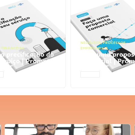
NEGÓCIOS
,
PROCESSOS
 FINANCEIRA
EMPRESARIAIS
 a precificação do
Faça uma propos
serviço | Prompts
comercial | Prom
tGPT
ChatGPT
AR
ACESSAR