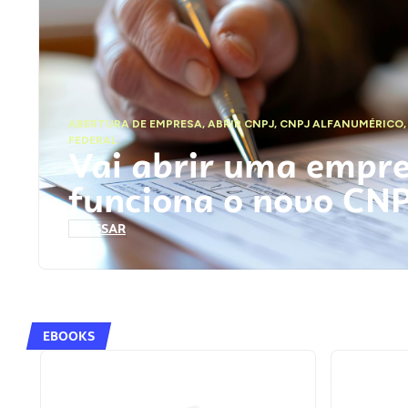
ABERTURA DE EMPRESA
,
ABRIR CNPJ
,
CNPJ ALFANUMÉRICO
FEDERAL
Vai abrir uma empr
funciona o novo CN
ACESSAR
EBOOKS