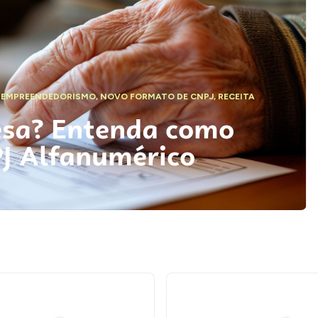
,
EMPREENDEDORISMO
,
NOVO FORMATO DE CNPJ
,
RECEITA
esa? Entenda como
PJ Alfanumérico