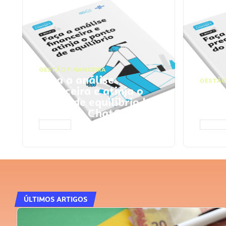
GESTÃO FINANCEIRA
Faça a análise
GESTÃO
financeira e atinja o
Faça
ponto de equilíbrio |
seu 
Prompts ChatGPT
Cha
ACESSAR
ACESS
ÚLTIMOS ARTIGOS