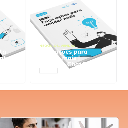
NEGÓCIOS
,
VENDAS
ta
Faça ações para
pts
vender mais |
Prompts ChatGPT
ACESSAR