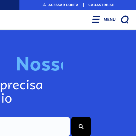
ACESSAR CONTA
|
CADASTRE-SE
MENU
N
o
s
s
o
s
I
n
f
o
g
precisa
io