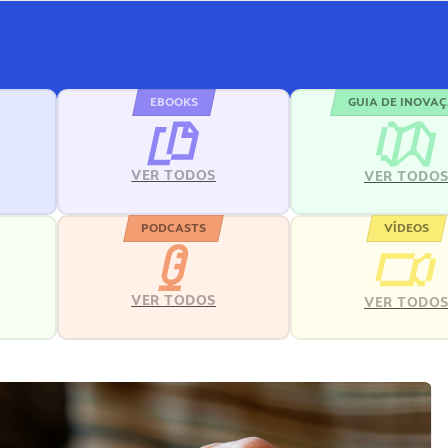
EBOOKS
GUIA DE INOVA
VER TODOS
VER TODO
PODCASTS
VÍDEOS
VER TODOS
VER TODO