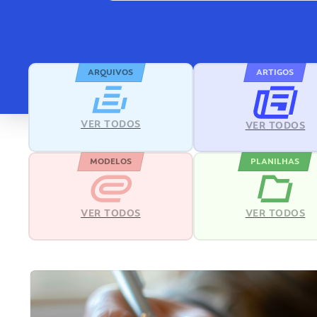
ARQUIVOS
ARTIGOS
VER TODOS
VER TODOS
MODELOS
PLANILHAS
VER TODOS
VER TODOS