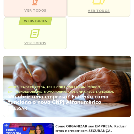
VER TODOS
VER TODOS
WEBSTORIES
VER TODOS
ABERTURA DE EMPRESA
,
ABRIR CNPJ
,
CNPJ ALFANUMÉRICO
,
EMPREENDEDORISMO
,
NOVO FORMATO DE CNPJ
,
RECEITA FEDERAL
Vai abrir uma empresa? Entenda como
funciona o novo CNPJ Alfanumérico
ACESSAR
Como ORGANIZAR sua EMPRESA. Reduzir
erros e crescer com SEGURANÇA.