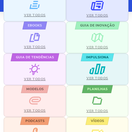
VER TODOS
VER TODOS
EBOOKS
GUIA DE INOVAÇÃO
VER TODOS
VER TODOS
GUIA DE TENDÊNCIAS
IMPULSIONA
VER TODOS
VER TODOS
MODELOS
PLANILHAS
VER TODOS
VER TODOS
PODCASTS
VÍDEOS