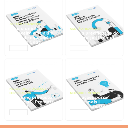
GESTÃO FINANCEIRA
Faça a análise
GESTÃO FINANCEIRA
financeira e atinja o
Faça a precificação do
ponto de equilíbrio |
seu serviço | Prompts
Prompts ChatGPT
ChatGPT
ACESSAR
ACESSAR
NEGÓCIOS
,
PROCESSOS
EMPRESARIAIS
NEGÓCIOS
,
VENDAS
Faça uma proposta
Faça ações para
comercial | Prompts
vender mais |
ChatGPT
Prompts ChatGPT
ACESSAR
ACESSAR