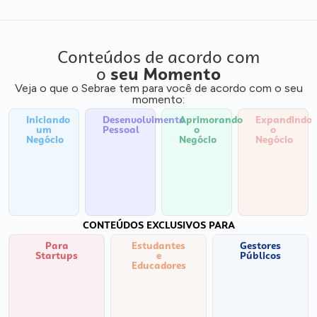
Conteúdos de acordo com
o
seu Momento
Veja o que o Sebrae tem para você de acordo com o seu
momento:
Iniciando
Desenvolvimento
Aprimorando
Expandindo
um
Pessoal
o
o
Negócio
Negócio
Negócio
CONTEÚDOS EXCLUSIVOS PARA
Para
Estudantes
Gestores
Startups
e
Públicos
Educadores