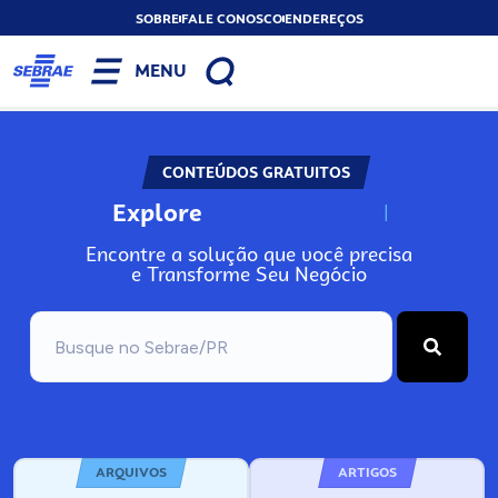
SOBRE
FALE CONOSCO
ENDEREÇOS
MENU
CONTEÚDOS GRATUITOS
Explore
N
o
s
s
o
s
A
Encontre a solução que você precisa
e Transforme Seu Negócio
ARQUIVOS
ARTIGOS