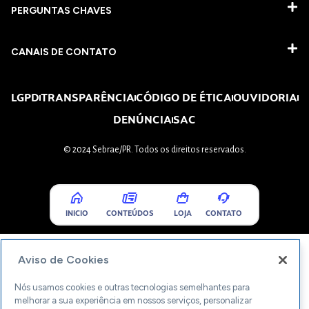
PERGUNTAS CHAVES​
CANAIS DE CONTATO
LGPD
TRANSPARÊNCIA
CÓDIGO DE ÉTICA
OUVIDORIA
DENÚNCIA
SAC
© 2024 Sebrae/PR. Todos os direitos reservados.
INICIO
CONTEÚDOS
LOJA
CONTATO
Aviso de Cookies
Nós usamos cookies e outras tecnologias semelhantes para
melhorar a sua experiência em nossos serviços, personalizar