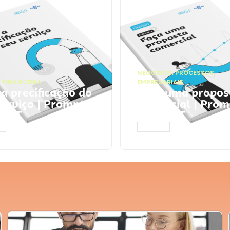
NEGÓCIOS
,
PROCESSOS
 FINANCEIRA
EMPRESARIAIS
 a precificação do
Faça uma propos
serviço | Prompts
comercial | Prom
tGPT
ChatGPT
AR
ACESSAR