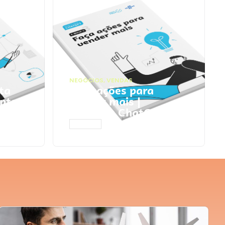
NEGÓCIOS
,
VENDAS
ta
Faça ações para
pts
vender mais |
Prompts ChatGPT
ACESSAR