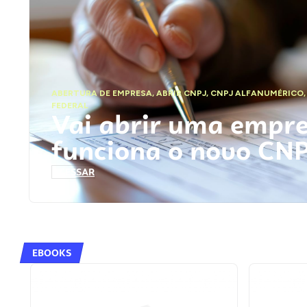
ABERTURA DE EMPRESA
,
ABRIR CNPJ
,
CNPJ ALFANUMÉRICO
FEDERAL
Vai abrir uma empr
funciona o novo CN
ACESSAR
EBOOKS