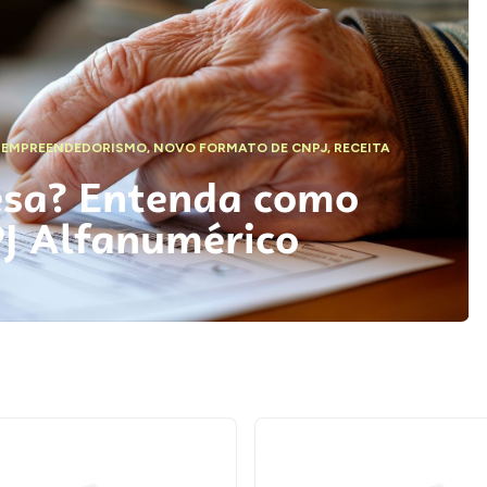
,
EMPREENDEDORISMO
,
NOVO FORMATO DE CNPJ
,
RECEITA
esa? Entenda como
PJ Alfanumérico