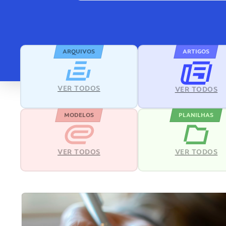
ARQUIVOS
ARTIGOS
VER TODOS
VER TODOS
MODELOS
PLANILHAS
VER TODOS
VER TODOS