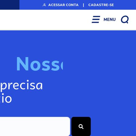
ACESSAR CONTA
|
CADASTRE-SE
MENU
N
o
s
s
o
s
I
n
f
o
g
precisa
io