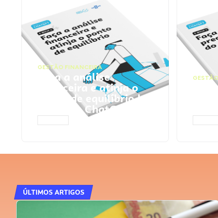
GESTÃO FINANCEIRA
Faça a análise
GESTÃO
financeira e atinja o
Faça
ponto de equilíbrio |
seu 
Prompts ChatGPT
Cha
ACESSAR
ACESS
ÚLTIMOS ARTIGOS