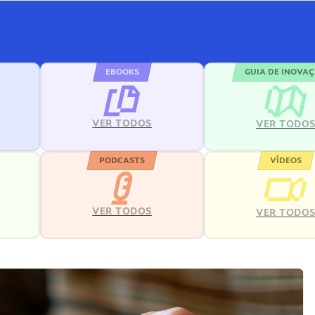
EBOOKS
GUIA DE INOVA
VER TODOS
VER TODO
PODCASTS
VÍDEOS
VER TODOS
VER TODO