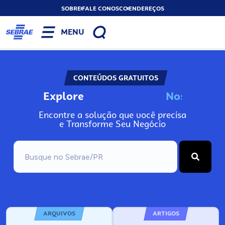
SOBRE
FALE CONOSCO
ENDEREÇOS
MENU
CONTEÚDOS GRATUITOS
Explore
N
o
s
s
o
s
A
Encontre a solução que você precisa
e Transforme Seu Negócio
ARQUIVOS
ARTIGOS