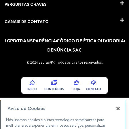
PERGUNTAS CHAVES​
CANAIS DE CONTATO
LGPD
TRANSPARÊNCIA
CÓDIGO DE ÉTICA
OUVIDORIA
DENÚNCIA
SAC
© 2024 Sebrae/PR. Todos os direitos reservados.
INICIO
CONTEÚDOS
LOJA
CONTATO
Aviso de Cookies
Nós usamos cookies e outras tecnologias semelhantes para
melhorar a sua experiência em nossos serviços, personalizar