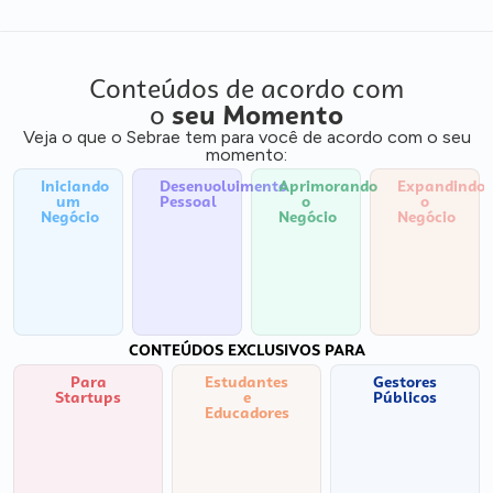
Conteúdos de acordo com
o
seu Momento
Veja o que o Sebrae tem para você de acordo com o seu
momento:
Iniciando
Desenvolvimento
Aprimorando
Expandindo
um
Pessoal
o
o
Negócio
Negócio
Negócio
CONTEÚDOS EXCLUSIVOS PARA
Para
Estudantes
Gestores
Startups
e
Públicos
Educadores