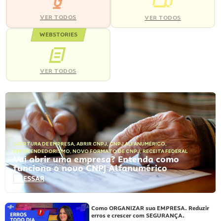
VER TODOS
VER TODOS
WEBSTORIES
VER TODOS
ABERTURA DE EMPRESA
,
ABRIR CNPJ
,
CNPJ ALFANUMÉRICO
,
EMPREENDEDORISMO
,
NOVO FORMATO DE CNPJ
,
RECEITA FEDERAL
Vai abrir uma empresa? Entenda como
funciona o novo CNPJ Alfanumérico
ACESSAR
Como ORGANIZAR sua EMPRESA. Reduzir
erros e crescer com SEGURANÇA.