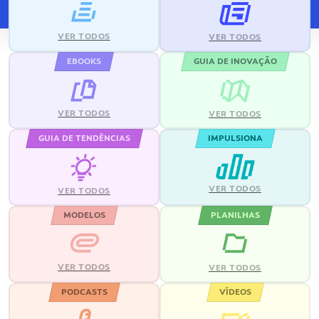
VER TODOS
VER TODOS
EBOOKS
GUIA DE INOVAÇÃO
VER TODOS
VER TODOS
GUIA DE TENDÊNCIAS
IMPULSIONA
VER TODOS
VER TODOS
MODELOS
PLANILHAS
VER TODOS
VER TODOS
PODCASTS
VÍDEOS