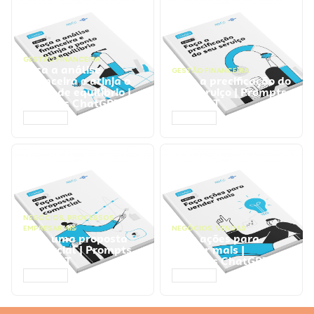
GESTÃO FINANCEIRA
Faça a análise
GESTÃO FINANCEIRA
financeira e atinja o
Faça a precificação do
ponto de equilíbrio |
seu serviço | Prompts
Prompts ChatGPT
ChatGPT
ACESSAR
ACESSAR
NEGÓCIOS
,
PROCESSOS
EMPRESARIAIS
NEGÓCIOS
,
VENDAS
Faça uma proposta
Faça ações para
comercial | Prompts
vender mais |
ChatGPT
Prompts ChatGPT
ACESSAR
ACESSAR