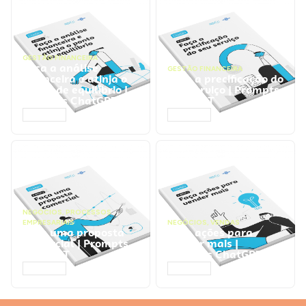
GESTÃO FINANCEIRA
Faça a análise
GESTÃO FINANCEIRA
financeira e atinja o
Faça a precificação do
ponto de equilíbrio |
seu serviço | Prompts
Prompts ChatGPT
ChatGPT
ACESSAR
ACESSAR
NEGÓCIOS
,
PROCESSOS
EMPRESARIAIS
NEGÓCIOS
,
VENDAS
Faça uma proposta
Faça ações para
comercial | Prompts
vender mais |
ChatGPT
Prompts ChatGPT
ACESSAR
ACESSAR