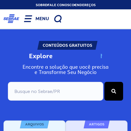
SOBRE
FALE CONOSCO
ENDEREÇOS
MENU
CONTEÚDOS GRATUITOS
Explore
N
o
s
s
o
s
A
Encontre a solução que você precisa
e Transforme Seu Negócio
ARQUIVOS
ARTIGOS