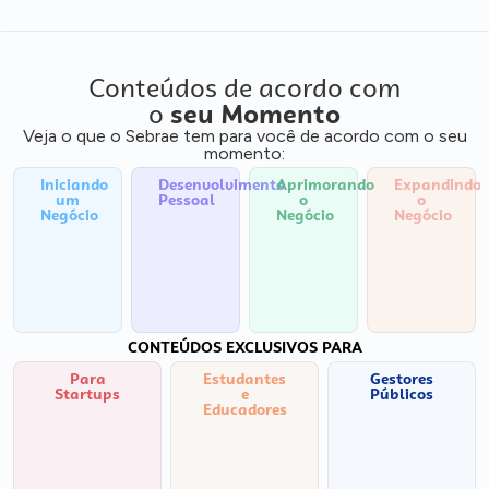
Conteúdos de acordo com
o
seu Momento
Veja o que o Sebrae tem para você de acordo com o seu
momento:
Iniciando
Desenvolvimento
Aprimorando
Expandindo
um
Pessoal
o
o
Negócio
Negócio
Negócio
CONTEÚDOS EXCLUSIVOS PARA
Para
Estudantes
Gestores
Startups
e
Públicos
Educadores