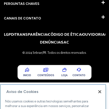
PERGUNTAS CHAVES​
CANAIS DE CONTATO
LGPD
TRANSPARÊNCIA
CÓDIGO DE ÉTICA
OUVIDORIA
DENÚNCIA
SAC
© 2024 Sebrae/PR. Todos os direitos reservados.
INICIO
CONTEÚDOS
LOJA
CONTATO
Aviso de Cookies
Nós usamos cookies e outras tecnologias semelhantes para
melhorar a sua experiência em nossos serviços, personalizar