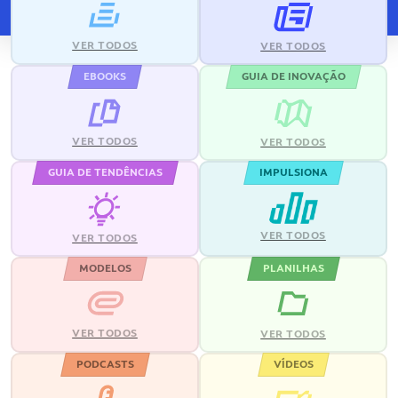
VER TODOS
VER TODOS
EBOOKS
GUIA DE INOVAÇÃO
VER TODOS
VER TODOS
GUIA DE TENDÊNCIAS
IMPULSIONA
VER TODOS
VER TODOS
MODELOS
PLANILHAS
VER TODOS
VER TODOS
PODCASTS
VÍDEOS