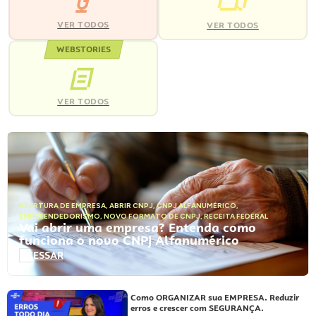
VER TODOS
VER TODOS
WEBSTORIES
VER TODOS
ABERTURA DE EMPRESA
,
ABRIR CNPJ
,
CNPJ ALFANUMÉRICO
,
EMPREENDEDORISMO
,
NOVO FORMATO DE CNPJ
,
RECEITA FEDERAL
Vai abrir uma empresa? Entenda como
funciona o novo CNPJ Alfanumérico
ACESSAR
Como ORGANIZAR sua EMPRESA. Reduzir
erros e crescer com SEGURANÇA.