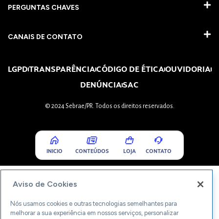
PERGUNTAS CHAVES​
CANAIS DE CONTATO
LGPD
TRANSPARÊNCIA
CÓDIGO DE ÉTICA
OUVIDORIA
DENÚNCIA
SAC
© 2024 Sebrae/PR. Todos os direitos reservados.
INICIO
CONTEÚDOS
LOJA
CONTATO
Aviso de Cookies
Nós usamos cookies e outras tecnologias semelhantes para
melhorar a sua experiência em nossos serviços, personalizar