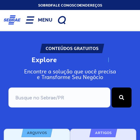
SOBRE
FALE CONOSCO
ENDEREÇOS
MENU
CONTEÚDOS GRATUITOS
Explore
N
o
s
s
o
s
A
Encontre a solução que você precisa
e Transforme Seu Negócio
ARQUIVOS
ARTIGOS