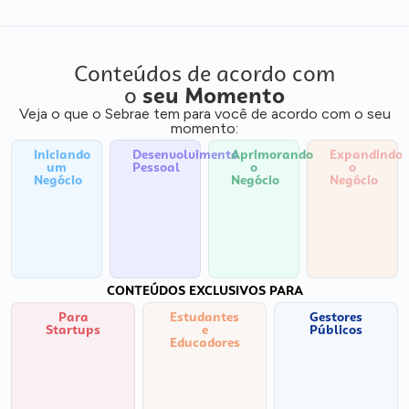
Conteúdos de acordo com
o
seu Momento
Veja o que o Sebrae tem para você de acordo com o seu
momento:
Iniciando
Desenvolvimento
Aprimorando
Expandindo
um
Pessoal
o
o
Negócio
Negócio
Negócio
CONTEÚDOS EXCLUSIVOS PARA
Para
Estudantes
Gestores
Startups
e
Públicos
Educadores