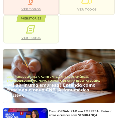
VER TODOS
VER TODOS
WEBSTORIES
VER TODOS
ABERTURA DE EMPRESA
,
ABRIR CNPJ
,
CNPJ ALFANUMÉRICO
,
EMPREENDEDORISMO
,
NOVO FORMATO DE CNPJ
,
RECEITA FEDERAL
Vai abrir uma empresa? Entenda como
funciona o novo CNPJ Alfanumérico
ACESSAR
Como ORGANIZAR sua EMPRESA. Reduzir
erros e crescer com SEGURANÇA.