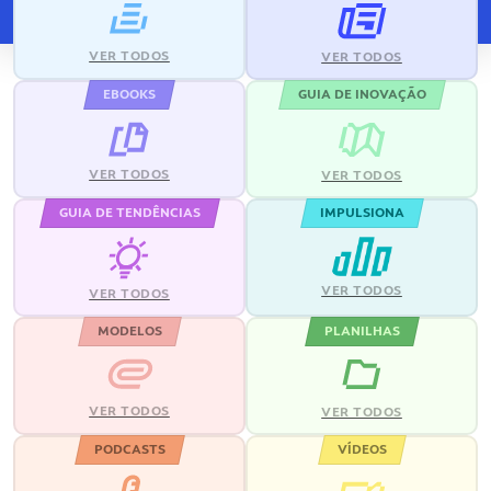
VER TODOS
VER TODOS
EBOOKS
GUIA DE INOVAÇÃO
VER TODOS
VER TODOS
GUIA DE TENDÊNCIAS
IMPULSIONA
VER TODOS
VER TODOS
MODELOS
PLANILHAS
VER TODOS
VER TODOS
PODCASTS
VÍDEOS