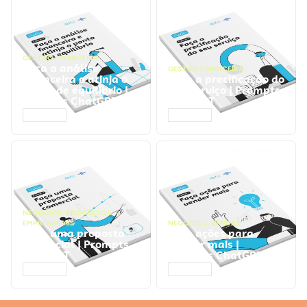
GESTÃO FINANCEIRA
Faça a análise
GESTÃO FINANCEIRA
financeira e atinja o
Faça a precificação do
ponto de equilíbrio |
seu serviço | Prompts
Prompts ChatGPT
ChatGPT
ACESSAR
ACESSAR
NEGÓCIOS
,
PROCESSOS
EMPRESARIAIS
NEGÓCIOS
,
VENDAS
Faça uma proposta
Faça ações para
comercial | Prompts
vender mais |
ChatGPT
Prompts ChatGPT
ACESSAR
ACESSAR