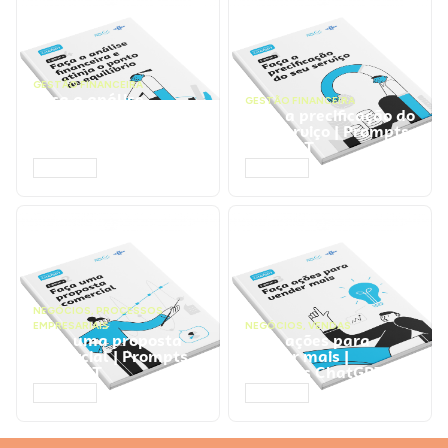
GESTÃO FINANCEIRA
Faça a análise
GESTÃO FINANCEIRA
financeira e atinja o
Faça a precificação do
ponto de equilíbrio |
seu serviço | Prompts
Prompts ChatGPT
ChatGPT
ACESSAR
ACESSAR
NEGÓCIOS
,
PROCESSOS
EMPRESARIAIS
NEGÓCIOS
,
VENDAS
Faça uma proposta
Faça ações para
comercial | Prompts
vender mais |
ChatGPT
Prompts ChatGPT
ACESSAR
ACESSAR