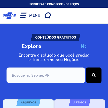
SOBRE
FALE CONOSCO
ENDEREÇOS
MENU
CONTEÚDOS GRATUITOS
Explore
N
o
s
s
o
s
A
Encontre a solução que você precisa
e Transforme Seu Negócio
ARQUIVOS
ARTIGOS