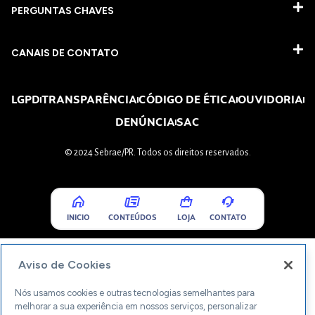
PERGUNTAS CHAVES​
CANAIS DE CONTATO
LGPD
TRANSPARÊNCIA
CÓDIGO DE ÉTICA
OUVIDORIA
DENÚNCIA
SAC
© 2024 Sebrae/PR. Todos os direitos reservados.
INICIO
CONTEÚDOS
LOJA
CONTATO
Aviso de Cookies
Nós usamos cookies e outras tecnologias semelhantes para
melhorar a sua experiência em nossos serviços, personalizar