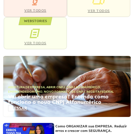
VER TODOS
VER TODOS
WEBSTORIES
VER TODOS
ABERTURA DE EMPRESA
,
ABRIR CNPJ
,
CNPJ ALFANUMÉRICO
,
EMPREENDEDORISMO
,
NOVO FORMATO DE CNPJ
,
RECEITA FEDERAL
Vai abrir uma empresa? Entenda como
funciona o novo CNPJ Alfanumérico
ACESSAR
Como ORGANIZAR sua EMPRESA. Reduzir
erros e crescer com SEGURANÇA.