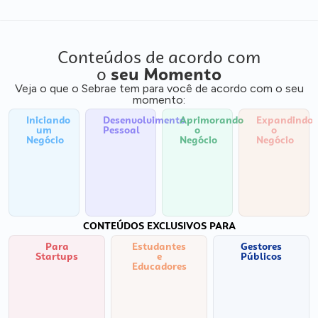
Conteúdos de acordo com
o
seu Momento
Veja o que o Sebrae tem para você de acordo com o seu
momento:
Iniciando
Desenvolvimento
Aprimorando
Expandindo
um
Pessoal
o
o
Negócio
Negócio
Negócio
CONTEÚDOS EXCLUSIVOS PARA
Para
Estudantes
Gestores
Startups
e
Públicos
Educadores