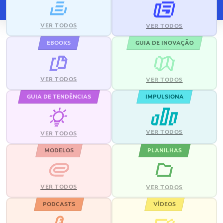
VER TODOS
VER TODOS
EBOOKS
GUIA DE INOVAÇÃO
VER TODOS
VER TODOS
GUIA DE TENDÊNCIAS
IMPULSIONA
VER TODOS
VER TODOS
MODELOS
PLANILHAS
VER TODOS
VER TODOS
PODCASTS
VÍDEOS