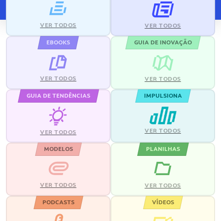
VER TODOS
VER TODOS
EBOOKS
GUIA DE INOVAÇÃO
VER TODOS
VER TODOS
GUIA DE TENDÊNCIAS
IMPULSIONA
VER TODOS
VER TODOS
MODELOS
PLANILHAS
VER TODOS
VER TODOS
PODCASTS
VÍDEOS