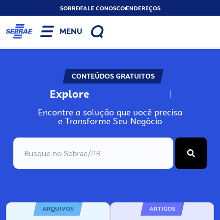
SOBRE
FALE CONOSCO
ENDEREÇOS
MENU
CONTEÚDOS GRATUITOS
Explore
N
o
s
s
o
s
A
Encontre a solução que você precisa
e Transforme Seu Negócio
ARQUIVOS
ARTIGOS