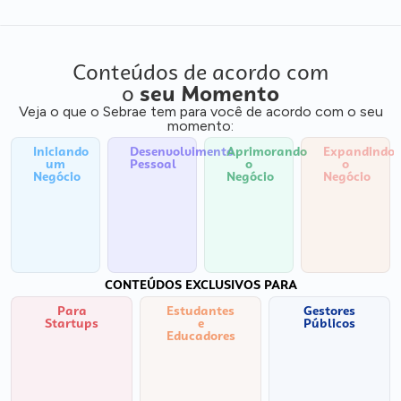
Conteúdos de acordo com
o
seu Momento
Veja o que o Sebrae tem para você de acordo com o seu
momento:
Iniciando
Desenvolvimento
Aprimorando
Expandindo
um
Pessoal
o
o
Negócio
Negócio
Negócio
CONTEÚDOS EXCLUSIVOS PARA
Para
Estudantes
Gestores
Startups
e
Públicos
Educadores