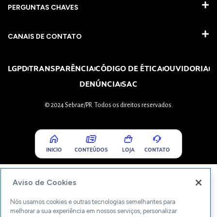
PERGUNTAS CHAVES​
CANAIS DE CONTATO
LGPD
TRANSPARÊNCIA
CÓDIGO DE ÉTICA
OUVIDORIA
DENÚNCIA
SAC
© 2024 Sebrae/PR. Todos os direitos reservados.
INICIO
CONTEÚDOS
LOJA
CONTATO
Aviso de Cookies
Nós usamos cookies e outras tecnologias semelhantes para
melhorar a sua experiência em nossos serviços, personalizar