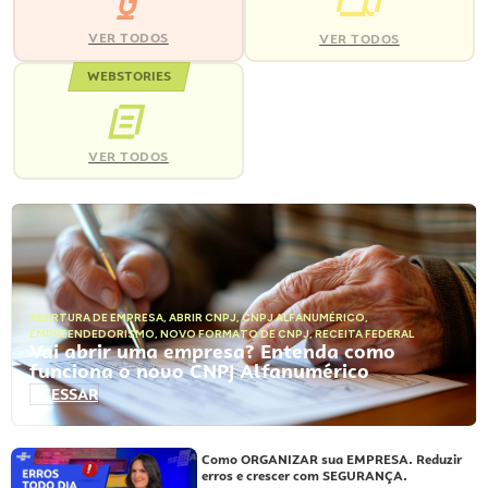
VER TODOS
VER TODOS
WEBSTORIES
VER TODOS
ABERTURA DE EMPRESA
,
ABRIR CNPJ
,
CNPJ ALFANUMÉRICO
,
EMPREENDEDORISMO
,
NOVO FORMATO DE CNPJ
,
RECEITA FEDERAL
Vai abrir uma empresa? Entenda como
funciona o novo CNPJ Alfanumérico
ACESSAR
Como ORGANIZAR sua EMPRESA. Reduzir
erros e crescer com SEGURANÇA.