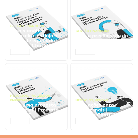
GESTÃO FINANCEIRA
Faça a análise
GESTÃO FINANCEIRA
financeira e atinja o
Faça a precificação do
ponto de equilíbrio |
seu serviço | Prompts
Prompts ChatGPT
ChatGPT
ACESSAR
ACESSAR
NEGÓCIOS
,
PROCESSOS
EMPRESARIAIS
NEGÓCIOS
,
VENDAS
Faça uma proposta
Faça ações para
comercial | Prompts
vender mais |
ChatGPT
Prompts ChatGPT
ACESSAR
ACESSAR