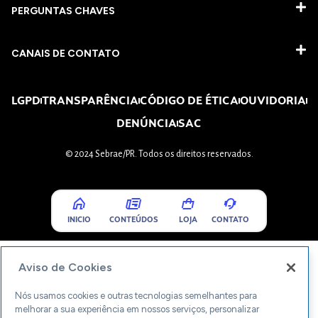
PERGUNTAS CHAVES​
CANAIS DE CONTATO
LGPD
TRANSPARÊNCIA
CÓDIGO DE ÉTICA
OUVIDORIA
DENÚNCIA
SAC
© 2024 Sebrae/PR. Todos os direitos reservados.
INICIO
CONTEÚDOS
LOJA
CONTATO
Aviso de Cookies
Nós usamos cookies e outras tecnologias semelhantes para
melhorar a sua experiência em nossos serviços, personalizar