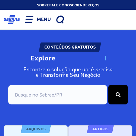
SOBRE
FALE CONOSCO
ENDEREÇOS
MENU
CONTEÚDOS GRATUITOS
Explore
N
o
s
s
o
s
A
Encontre a solução que você precisa
e Transforme Seu Negócio
ARQUIVOS
ARTIGOS