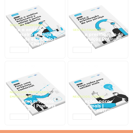
GESTÃO FINANCEIRA
Faça a análise
GESTÃO FINANCEIRA
financeira e atinja o
Faça a precificação do
ponto de equilíbrio |
seu serviço | Prompts
Prompts ChatGPT
ChatGPT
ACESSAR
ACESSAR
NEGÓCIOS
,
PROCESSOS
EMPRESARIAIS
NEGÓCIOS
,
VENDAS
Faça uma proposta
Faça ações para
comercial | Prompts
vender mais |
ChatGPT
Prompts ChatGPT
ACESSAR
ACESSAR