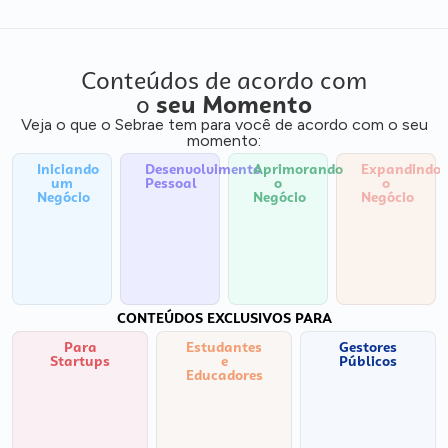
Conteúdos de acordo com
o
seu Momento
Veja o que o Sebrae tem para você de acordo com o seu
momento:
Iniciando
Desenvolvimento
Aprimorando
Expandindo
um
Pessoal
o
o
Negócio
Negócio
Negócio
CONTEÚDOS EXCLUSIVOS PARA
Para
Estudantes
Gestores
Startups
e
Públicos
Educadores