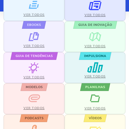
VER TODOS
VER TODOS
EBOOKS
GUIA DE INOVAÇÃO
VER TODOS
VER TODOS
GUIA DE TENDÊNCIAS
IMPULSIONA
VER TODOS
VER TODOS
MODELOS
PLANILHAS
VER TODOS
VER TODOS
PODCASTS
VÍDEOS