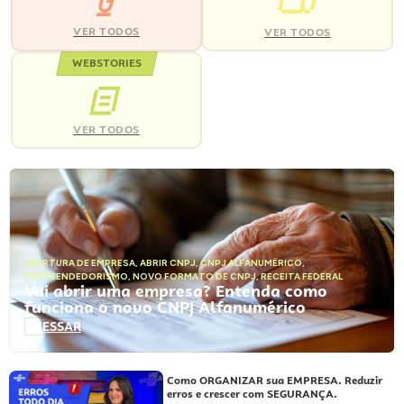
VER TODOS
VER TODOS
WEBSTORIES
VER TODOS
ABERTURA DE EMPRESA
,
ABRIR CNPJ
,
CNPJ ALFANUMÉRICO
,
EMPREENDEDORISMO
,
NOVO FORMATO DE CNPJ
,
RECEITA FEDERAL
Vai abrir uma empresa? Entenda como
funciona o novo CNPJ Alfanumérico
ACESSAR
Como ORGANIZAR sua EMPRESA. Reduzir
erros e crescer com SEGURANÇA.