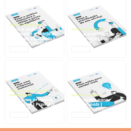
GESTÃO FINANCEIRA
Faça a análise
GESTÃO FINANCEIRA
financeira e atinja o
Faça a precificação do
ponto de equilíbrio |
seu serviço | Prompts
Prompts ChatGPT
ChatGPT
ACESSAR
ACESSAR
NEGÓCIOS
,
PROCESSOS
EMPRESARIAIS
NEGÓCIOS
,
VENDAS
Faça uma proposta
Faça ações para
comercial | Prompts
vender mais |
ChatGPT
Prompts ChatGPT
ACESSAR
ACESSAR