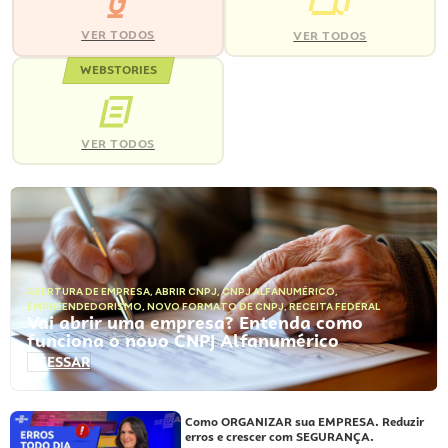
VER TODOS
VER TODOS
WEBSTORIES
VER TODOS
ABERTURA DE EMPRESA
,
ABRIR CNPJ
,
CNPJ ALFANUMÉRICO
,
EMPREENDEDORISMO
,
NOVO FORMATO DE CNPJ
,
RECEITA FEDERAL
Vai abrir uma empresa? Entenda como
funciona o novo CNPJ Alfanumérico
ACESSAR
Como ORGANIZAR sua EMPRESA. Reduzir
erros e crescer com SEGURANÇA.