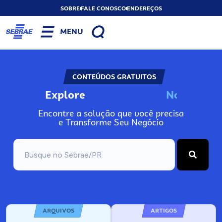
SOBRE
FALE CONOSCO
ENDEREÇOS
MENU
CONTEÚDOS GRATUITOS
Explore
N
o
s
s
o
s
A
Encontre a solução que você precisa
e Transforme Seu Negócio
ARQUIVOS
ARTIGOS