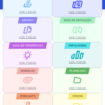
VER TODOS
VER TODOS
EBOOKS
GUIA DE INOVAÇÃO
VER TODOS
VER TODOS
GUIA DE TENDÊNCIAS
IMPULSIONA
VER TODOS
VER TODOS
MODELOS
PLANILHAS
VER TODOS
VER TODOS
PODCASTS
VÍDEOS