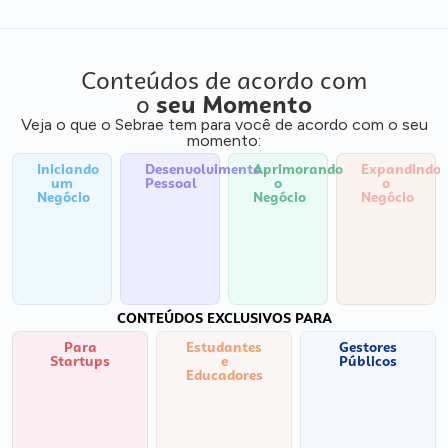
Conteúdos de acordo com
o
seu Momento
Veja o que o Sebrae tem para você de acordo com o seu
momento:
Iniciando
Desenvolvimento
Aprimorando
Expandindo
um
Pessoal
o
o
Negócio
Negócio
Negócio
CONTEÚDOS EXCLUSIVOS PARA
Para
Estudantes
Gestores
Startups
e
Públicos
Educadores