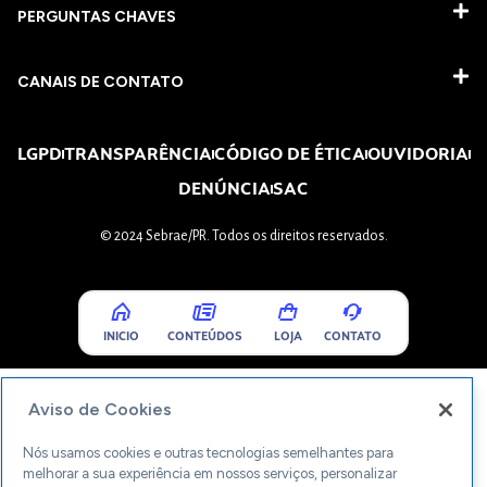
PERGUNTAS CHAVES​
CANAIS DE CONTATO
LGPD
TRANSPARÊNCIA
CÓDIGO DE ÉTICA
OUVIDORIA
DENÚNCIA
SAC
© 2024 Sebrae/PR. Todos os direitos reservados.
INICIO
CONTEÚDOS
LOJA
CONTATO
Aviso de Cookies
Nós usamos cookies e outras tecnologias semelhantes para
melhorar a sua experiência em nossos serviços, personalizar