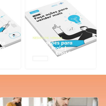
NEGÓCIOS
,
VENDAS
ta
Faça ações para
pts
vender mais |
Prompts ChatGPT
ACESSAR