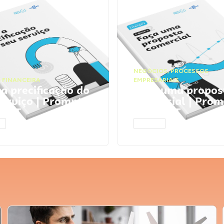
NEGÓCIOS
,
PROCESSOS
 FINANCEIRA
EMPRESARIAIS
 a precificação do
Faça uma propos
serviço | Prompts
comercial | Prom
tGPT
ChatGPT
AR
ACESSAR