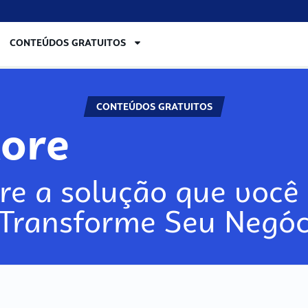
CONTEÚDOS GRATUITOS
CONTEÚDOS GRATUITOS
lore
re a solução que você 
 Transforme Seu Negóc