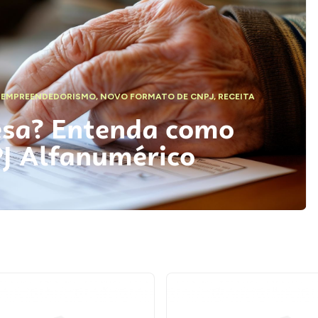
,
EMPREENDEDORISMO
,
NOVO FORMATO DE CNPJ
,
RECEITA
esa? Entenda como
PJ Alfanumérico