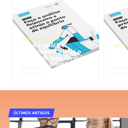
GESTÃO FINANCEIRA
Faça a análise
GESTÃO
financeira e atinja o
Faça
ponto de equilíbrio |
seu 
Prompts ChatGPT
Cha
ACESSAR
ACESS
ÚLTIMOS ARTIGOS