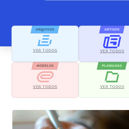
ARQUIVOS
ARTIGOS
VER TODOS
VER TODOS
MODELOS
PLANILHAS
VER TODOS
VER TODOS