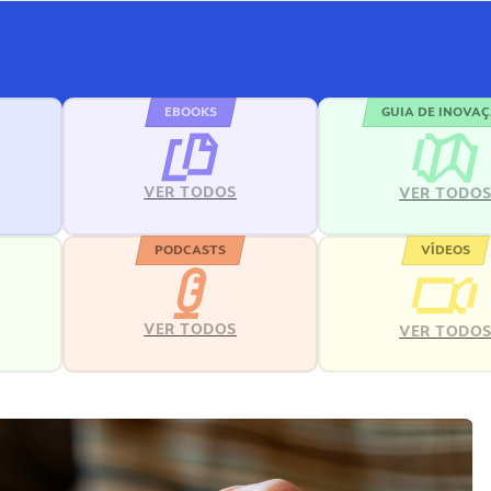
EBOOKS
GUIA DE INOVA
VER TODOS
VER TODO
PODCASTS
VÍDEOS
VER TODOS
VER TODO