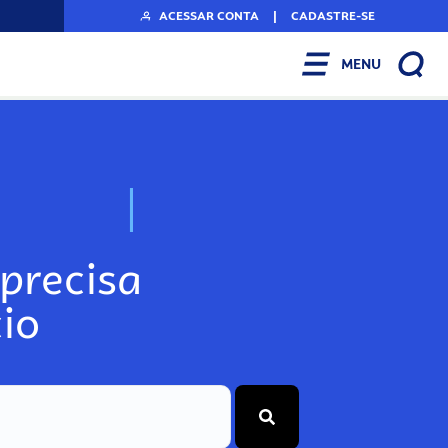
ACESSAR CONTA
|
CADASTRE-SE
MENU
N
o
s
s
o
s
A
r
precisa
io