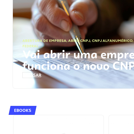
ABERTURA DE EMPRESA
,
ABRIR CNPJ
,
CNPJ ALFANUMÉRICO
FEDERAL
Vai abrir uma empr
funciona o novo CN
ACESSAR
EBOOKS