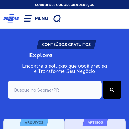
SOBRE
FALE CONOSCO
ENDEREÇOS
MENU
CONTEÚDOS GRATUITOS
Explore
N
o
s
s
o
s
A
Encontre a solução que você precisa
e Transforme Seu Negócio
ARQUIVOS
ARTIGOS