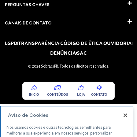
PERGUNTAS CHAVES​
CANAIS DE CONTATO
LGPD
TRANSPARÊNCIA
CÓDIGO DE ÉTICA
OUVIDORIA
DENÚNCIA
SAC
© 2024 Sebrae/PR. Todos os direitos reservados.
INICIO
CONTEÚDOS
LOJA
CONTATO
Aviso de Cookies
Nós usamos cookies e outras tecnologias semelhantes para
melhorar a sua experiência em nossos serviços, personalizar