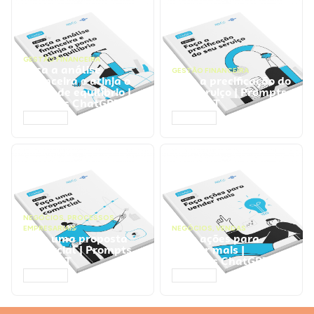
GESTÃO FINANCEIRA
Faça a análise
GESTÃO FINANCEIRA
financeira e atinja o
Faça a precificação do
ponto de equilíbrio |
seu serviço | Prompts
Prompts ChatGPT
ChatGPT
ACESSAR
ACESSAR
NEGÓCIOS
,
PROCESSOS
EMPRESARIAIS
NEGÓCIOS
,
VENDAS
Faça uma proposta
Faça ações para
comercial | Prompts
vender mais |
ChatGPT
Prompts ChatGPT
ACESSAR
ACESSAR