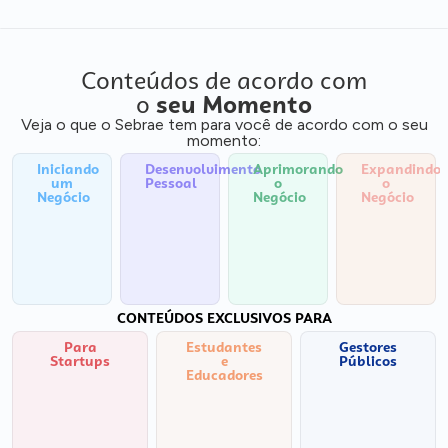
Conteúdos de acordo com
o
seu Momento
Veja o que o Sebrae tem para você de acordo com o seu
momento:
Iniciando
Desenvolvimento
Aprimorando
Expandindo
um
Pessoal
o
o
Negócio
Negócio
Negócio
CONTEÚDOS EXCLUSIVOS PARA
Para
Estudantes
Gestores
Startups
e
Públicos
Educadores