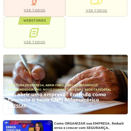
VER TODOS
VER TODOS
WEBSTORIES
VER TODOS
ABERTURA DE EMPRESA
,
ABRIR CNPJ
,
CNPJ ALFANUMÉRICO
,
EMPREENDEDORISMO
,
NOVO FORMATO DE CNPJ
,
RECEITA FEDERAL
Vai abrir uma empresa? Entenda como
funciona o novo CNPJ Alfanumérico
ACESSAR
Como ORGANIZAR sua EMPRESA. Reduzir
erros e crescer com SEGURANÇA.