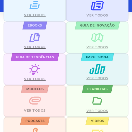
VER TODOS
VER TODOS
EBOOKS
GUIA DE INOVAÇÃO
VER TODOS
VER TODOS
GUIA DE TENDÊNCIAS
IMPULSIONA
VER TODOS
VER TODOS
MODELOS
PLANILHAS
VER TODOS
VER TODOS
PODCASTS
VÍDEOS