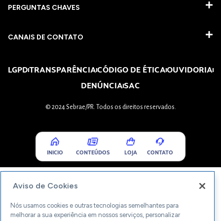
PERGUNTAS CHAVES​
CANAIS DE CONTATO
LGPD
TRANSPARÊNCIA
CÓDIGO DE ÉTICA
OUVIDORIA
DENÚNCIA
SAC
© 2024 Sebrae/PR. Todos os direitos reservados.
INICIO
CONTEÚDOS
LOJA
CONTATO
Aviso de Cookies
Nós usamos cookies e outras tecnologias semelhantes para
melhorar a sua experiência em nossos serviços, personalizar