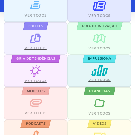
VER TODOS
VER TODOS
EBOOKS
GUIA DE INOVAÇÃO
VER TODOS
VER TODOS
GUIA DE TENDÊNCIAS
IMPULSIONA
VER TODOS
VER TODOS
MODELOS
PLANILHAS
VER TODOS
VER TODOS
PODCASTS
VÍDEOS