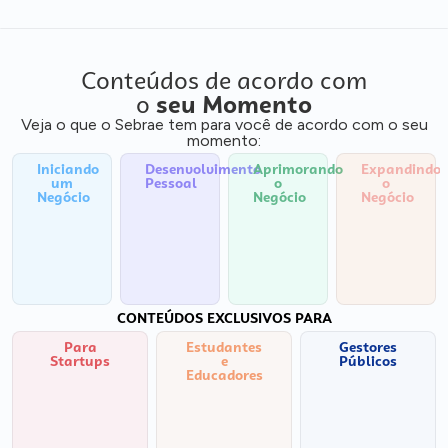
Conteúdos de acordo com
o
seu Momento
Veja o que o Sebrae tem para você de acordo com o seu
momento:
Iniciando
Desenvolvimento
Aprimorando
Expandindo
um
Pessoal
o
o
Negócio
Negócio
Negócio
CONTEÚDOS EXCLUSIVOS PARA
Para
Estudantes
Gestores
Startups
e
Públicos
Educadores