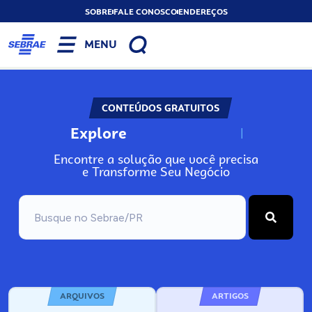
SOBRE
FALE CONOSCO
ENDEREÇOS
MENU
CONTEÚDOS GRATUITOS
Explore
N
o
s
s
o
s
A
Encontre a solução que você precisa
e Transforme Seu Negócio
ARQUIVOS
ARTIGOS