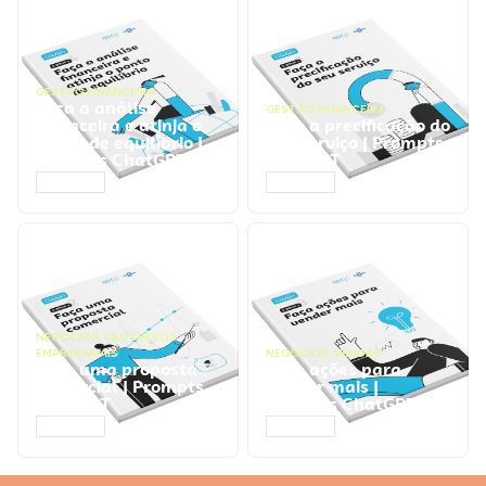
GESTÃO FINANCEIRA
Faça a análise
GESTÃO FINANCEIRA
financeira e atinja o
Faça a precificação do
ponto de equilíbrio |
seu serviço | Prompts
Prompts ChatGPT
ChatGPT
ACESSAR
ACESSAR
NEGÓCIOS
,
PROCESSOS
EMPRESARIAIS
NEGÓCIOS
,
VENDAS
Faça uma proposta
Faça ações para
comercial | Prompts
vender mais |
ChatGPT
Prompts ChatGPT
ACESSAR
ACESSAR