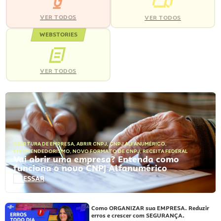
VER TODOS
VER TODOS
WEBSTORIES
VER TODOS
ABERTURA DE EMPRESA
,
ABRIR CNPJ
,
CNPJ ALFANUMÉRICO
,
EMPREENDEDORISMO
,
NOVO FORMATO DE CNPJ
,
RECEITA FEDERAL
Vai abrir uma empresa? Entenda como
funciona o novo CNPJ Alfanumérico
ACESSAR
Como ORGANIZAR sua EMPRESA. Reduzir
erros e crescer com SEGURANÇA.