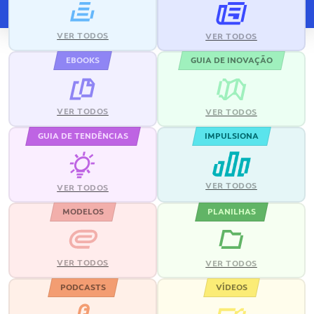
VER TODOS
VER TODOS
EBOOKS
GUIA DE INOVAÇÃO
VER TODOS
VER TODOS
GUIA DE TENDÊNCIAS
IMPULSIONA
VER TODOS
VER TODOS
MODELOS
PLANILHAS
VER TODOS
VER TODOS
PODCASTS
VÍDEOS