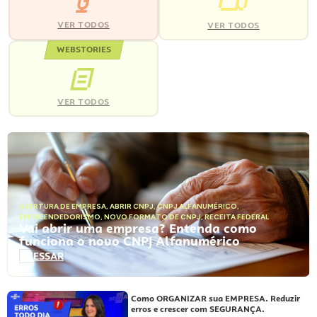
VER TODOS
VER TODOS
WEBSTORIES
VER TODOS
ABERTURA DE EMPRESA
,
ABRIR CNPJ
,
CNPJ ALFANUMÉRICO
,
EMPREENDEDORISMO
,
NOVO FORMATO DE CNPJ
,
RECEITA FEDERAL
Vai abrir uma empresa? Entenda como
funciona o novo CNPJ Alfanumérico
ACESSAR
Como ORGANIZAR sua EMPRESA. Reduzir
erros e crescer com SEGURANÇA.