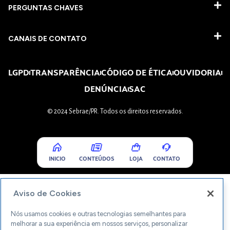
PERGUNTAS CHAVES​
CANAIS DE CONTATO
LGPD
TRANSPARÊNCIA
CÓDIGO DE ÉTICA
OUVIDORIA
DENÚNCIA
SAC
© 2024 Sebrae/PR. Todos os direitos reservados.
INICIO
CONTEÚDOS
LOJA
CONTATO
Aviso de Cookies
Nós usamos cookies e outras tecnologias semelhantes para
melhorar a sua experiência em nossos serviços, personalizar