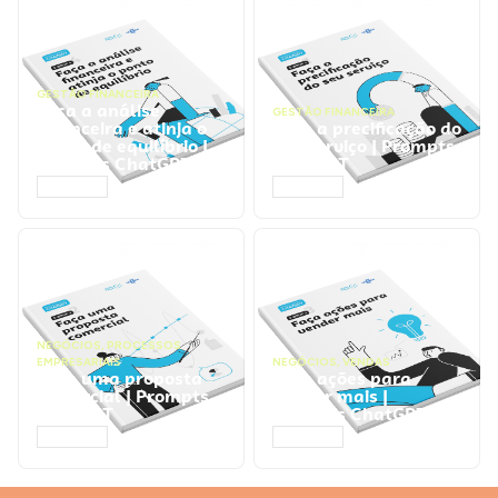
GESTÃO FINANCEIRA
Faça a análise
GESTÃO FINANCEIRA
financeira e atinja o
Faça a precificação do
ponto de equilíbrio |
seu serviço | Prompts
Prompts ChatGPT
ChatGPT
ACESSAR
ACESSAR
NEGÓCIOS
,
PROCESSOS
EMPRESARIAIS
NEGÓCIOS
,
VENDAS
Faça uma proposta
Faça ações para
comercial | Prompts
vender mais |
ChatGPT
Prompts ChatGPT
ACESSAR
ACESSAR