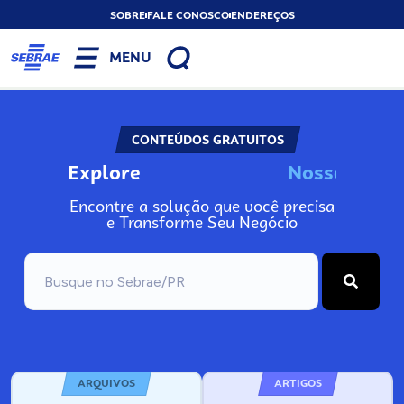
SOBRE
FALE CONOSCO
ENDEREÇOS
MENU
CONTEÚDOS GRATUITOS
Explore
N
o
s
s
o
s
A
Encontre a solução que você precisa
e Transforme Seu Negócio
ARQUIVOS
ARTIGOS