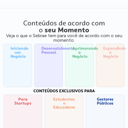
Conteúdos de acordo com
o
seu Momento
Veja o que o Sebrae tem para você de acordo com o seu
momento:
Iniciando
Desenvolvimento
Aprimorando
Expandindo
um
Pessoal
o
o
Negócio
Negócio
Negócio
CONTEÚDOS EXCLUSIVOS PARA
Para
Estudantes
Gestores
Startups
e
Públicos
Educadores