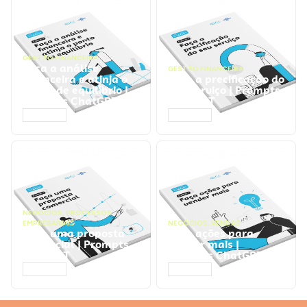
GESTÃO FINANCEIRA
Faça a análise
GESTÃO FINANCEIRA
financeira e atinja o
Faça a precificação do
ponto de equilíbrio |
seu serviço | Prompts
Prompts ChatGPT
ChatGPT
ACESSAR
ACESSAR
NEGÓCIOS
,
PROCESSOS
EMPRESARIAIS
NEGÓCIOS
,
VENDAS
Faça uma proposta
Faça ações para
comercial | Prompts
vender mais |
ChatGPT
Prompts ChatGPT
ACESSAR
ACESSAR