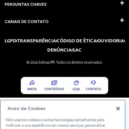
PERGUNTAS CHAVES​
CANAIS DE CONTATO
LGPD
TRANSPARÊNCIA
CÓDIGO DE ÉTICA
OUVIDORIA
DENÚNCIA
SAC
© 2024 Sebrae/PR. Todos os direitos reservados.
INICIO
CONTEÚDOS
LOJA
CONTATO
Aviso de Cookies
Nós usamos cookies e outras tecnologias semelhantes para
melhorar a sua experiência em nossos serviços, personalizar