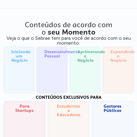
Conteúdos de acordo com
o
seu Momento
Veja o que o Sebrae tem para você de acordo com o seu
momento:
Iniciando
Desenvolvimento
Aprimorando
Expandindo
um
Pessoal
o
o
Negócio
Negócio
Negócio
CONTEÚDOS EXCLUSIVOS PARA
Para
Estudantes
Gestores
Startups
e
Públicos
Educadores