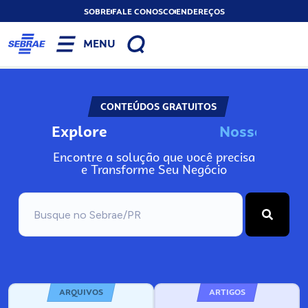
SOBRE
FALE CONOSCO
ENDEREÇOS
MENU
CONTEÚDOS GRATUITOS
Explore
N
o
s
s
o
s
A
I
Encontre a solução que você precisa
e Transforme Seu Negócio
ARQUIVOS
ARTIGOS