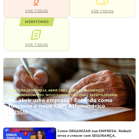
VER TODOS
VER TODOS
WEBSTORIES
VER TODOS
ABERTURA DE EMPRESA
,
ABRIR CNPJ
,
CNPJ ALFANUMÉRICO
,
EMPREENDEDORISMO
,
NOVO FORMATO DE CNPJ
,
RECEITA FEDERAL
Vai abrir uma empresa? Entenda como
funciona o novo CNPJ Alfanumérico
ACESSAR
Como ORGANIZAR sua EMPRESA. Reduzir
erros e crescer com SEGURANÇA.