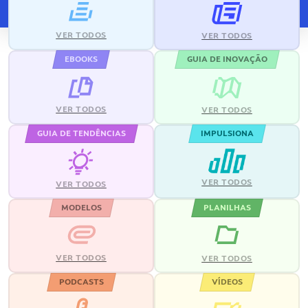
VER TODOS
VER TODOS
EBOOKS
GUIA DE INOVAÇÃO
VER TODOS
VER TODOS
GUIA DE TENDÊNCIAS
IMPULSIONA
VER TODOS
VER TODOS
MODELOS
PLANILHAS
VER TODOS
VER TODOS
PODCASTS
VÍDEOS