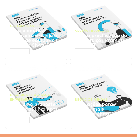
GESTÃO FINANCEIRA
Faça a análise
GESTÃO FINANCEIRA
financeira e atinja o
Faça a precificação do
ponto de equilíbrio |
seu serviço | Prompts
Prompts ChatGPT
ChatGPT
ACESSAR
ACESSAR
NEGÓCIOS
,
PROCESSOS
EMPRESARIAIS
NEGÓCIOS
,
VENDAS
Faça uma proposta
Faça ações para
comercial | Prompts
vender mais |
ChatGPT
Prompts ChatGPT
ACESSAR
ACESSAR