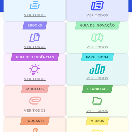
VER TODOS
VER TODOS
EBOOKS
GUIA DE INOVAÇÃO
VER TODOS
VER TODOS
GUIA DE TENDÊNCIAS
IMPULSIONA
VER TODOS
VER TODOS
MODELOS
PLANILHAS
VER TODOS
VER TODOS
PODCASTS
VÍDEOS