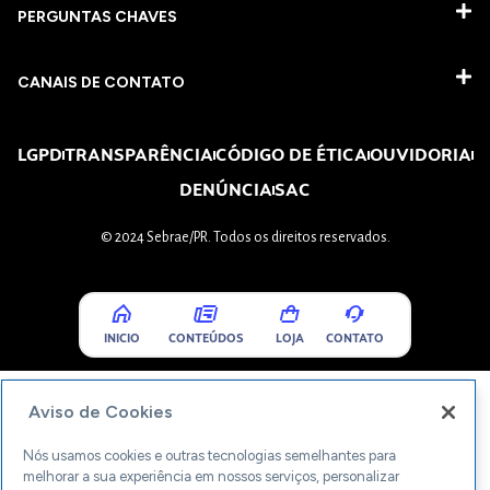
PERGUNTAS CHAVES​
CANAIS DE CONTATO
LGPD
TRANSPARÊNCIA
CÓDIGO DE ÉTICA
OUVIDORIA
DENÚNCIA
SAC
© 2024 Sebrae/PR. Todos os direitos reservados.
INICIO
CONTEÚDOS
LOJA
CONTATO
Aviso de Cookies
Nós usamos cookies e outras tecnologias semelhantes para
melhorar a sua experiência em nossos serviços, personalizar