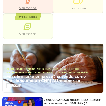
VER TODOS
VER TODOS
WEBSTORIES
VER TODOS
ABERTURA DE EMPRESA
,
ABRIR CNPJ
,
CNPJ ALFANUMÉRICO
,
EMPREENDEDORISMO
,
NOVO FORMATO DE CNPJ
,
RECEITA FEDERAL
Vai abrir uma empresa? Entenda como
funciona o novo CNPJ Alfanumérico
ACESSAR
Como ORGANIZAR sua EMPRESA. Reduzir
erros e crescer com SEGURANÇA.