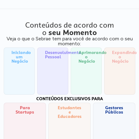
Conteúdos de acordo com
o
seu Momento
Veja o que o Sebrae tem para você de acordo com o seu
momento:
Iniciando
Desenvolvimento
Aprimorando
Expandindo
um
Pessoal
o
o
Negócio
Negócio
Negócio
CONTEÚDOS EXCLUSIVOS PARA
Para
Estudantes
Gestores
Startups
e
Públicos
Educadores