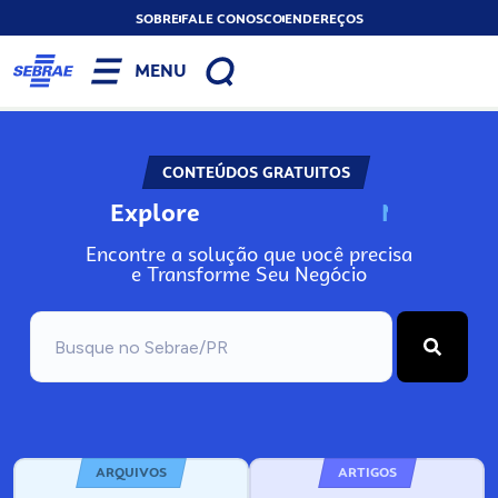
SOBRE
FALE CONOSCO
ENDEREÇOS
MENU
CONTEÚDOS GRATUITOS
Explore
N
o
s
s
o
s
A
Encontre a solução que você precisa
e Transforme Seu Negócio
ARQUIVOS
ARTIGOS