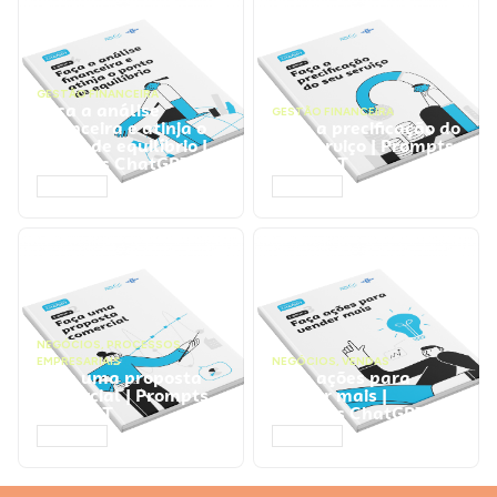
GESTÃO FINANCEIRA
Faça a análise
GESTÃO FINANCEIRA
financeira e atinja o
Faça a precificação do
ponto de equilíbrio |
seu serviço | Prompts
Prompts ChatGPT
ChatGPT
ACESSAR
ACESSAR
NEGÓCIOS
,
PROCESSOS
EMPRESARIAIS
NEGÓCIOS
,
VENDAS
Faça uma proposta
Faça ações para
comercial | Prompts
vender mais |
ChatGPT
Prompts ChatGPT
ACESSAR
ACESSAR