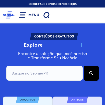
SOBRE
FALE CONOSCO
ENDEREÇOS
MENU
CONTEÚDOS GRATUITOS
Explore
N
o
s
s
o
s
A
Encontre a solução que você precisa
e Transforme Seu Negócio
ARQUIVOS
ARTIGOS