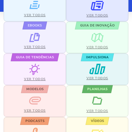
VER TODOS
VER TODOS
EBOOKS
GUIA DE INOVAÇÃO
VER TODOS
VER TODOS
GUIA DE TENDÊNCIAS
IMPULSIONA
VER TODOS
VER TODOS
MODELOS
PLANILHAS
VER TODOS
VER TODOS
PODCASTS
VÍDEOS