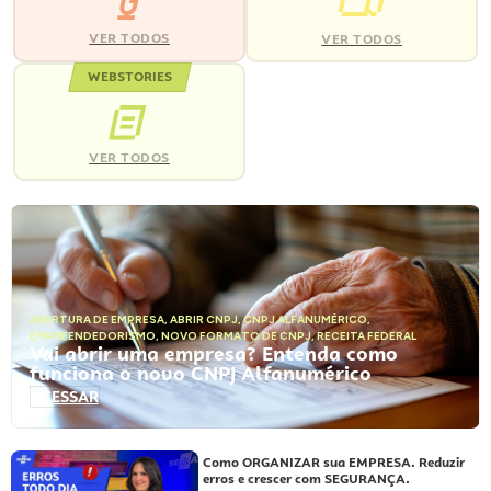
VER TODOS
VER TODOS
WEBSTORIES
VER TODOS
ABERTURA DE EMPRESA
,
ABRIR CNPJ
,
CNPJ ALFANUMÉRICO
,
EMPREENDEDORISMO
,
NOVO FORMATO DE CNPJ
,
RECEITA FEDERAL
Vai abrir uma empresa? Entenda como
funciona o novo CNPJ Alfanumérico
ACESSAR
Como ORGANIZAR sua EMPRESA. Reduzir
erros e crescer com SEGURANÇA.