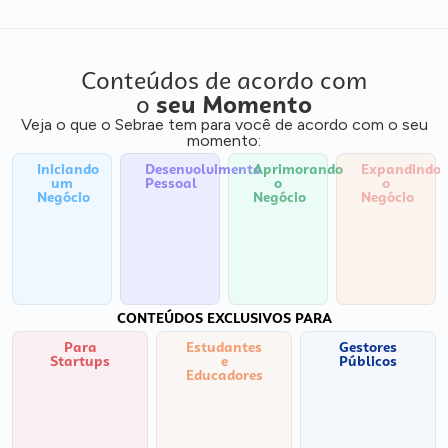
Conteúdos de acordo com
o
seu Momento
Veja o que o Sebrae tem para você de acordo com o seu
momento:
Iniciando
Desenvolvimento
Aprimorando
Expandindo
um
Pessoal
o
o
Negócio
Negócio
Negócio
CONTEÚDOS EXCLUSIVOS PARA
Para
Estudantes
Gestores
Startups
e
Públicos
Educadores