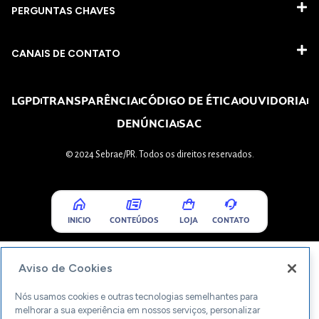
PERGUNTAS CHAVES​
CANAIS DE CONTATO
LGPD
TRANSPARÊNCIA
CÓDIGO DE ÉTICA
OUVIDORIA
DENÚNCIA
SAC
© 2024 Sebrae/PR. Todos os direitos reservados.
INICIO
CONTEÚDOS
LOJA
CONTATO
Aviso de Cookies
Nós usamos cookies e outras tecnologias semelhantes para
melhorar a sua experiência em nossos serviços, personalizar