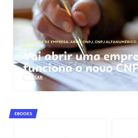
ABERTURA DE EMPRESA
,
ABRIR CNPJ
,
CNPJ ALFANUMÉRICO
FEDERAL
Vai abrir uma empr
funciona o novo CN
ACESSAR
EBOOKS