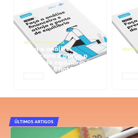
GESTÃO FINANCEIRA
Faça a análise
GESTÃO
financeira e atinja o
Faça
ponto de equilíbrio |
seu 
Prompts ChatGPT
Cha
ACESSAR
ACESS
ÚLTIMOS ARTIGOS