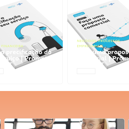
NEGÓCIOS
,
PROCESSOS
 FINANCEIRA
EMPRESARIAIS
 a precificação do
Faça uma propos
serviço | Prompts
comercial | Prom
tGPT
ChatGPT
AR
ACESSAR