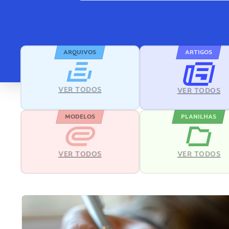
ARQUIVOS
ARTIGOS
VER TODOS
VER TODOS
MODELOS
PLANILHAS
VER TODOS
VER TODOS