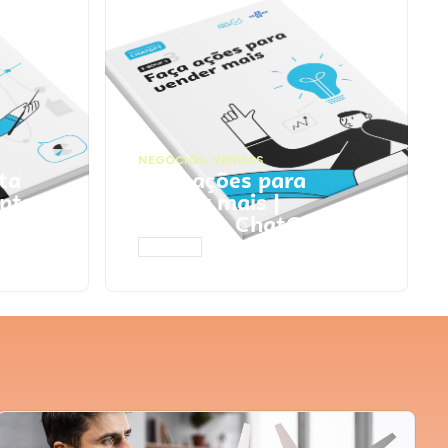
NEGÓCIOS
,
VENDAS
ta
Faça ações para
pts
vender mais |
Prompts ChatGPT
ACESSAR