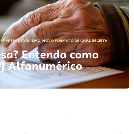
,
EMPREENDEDORISMO
,
NOVO FORMATO DE CNPJ
,
RECEITA
esa? Entenda como
PJ Alfanumérico