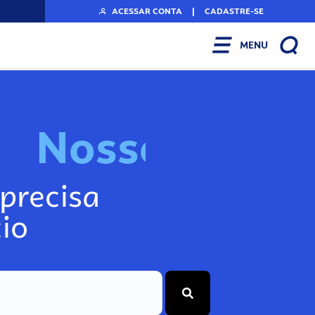
ACESSAR CONTA
|
CADASTRE-SE
MENU
N
o
s
s
o
s
I
n
f
o
g
precisa
io