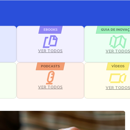
EBOOKS
GUIA DE INOVA
VER TODOS
VER TODO
PODCASTS
VÍDEOS
VER TODOS
VER TODO