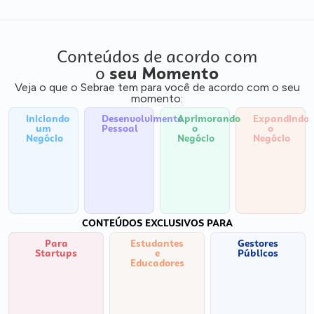
Conteúdos de acordo com
o
seu Momento
Veja o que o Sebrae tem para você de acordo com o seu
momento:
Iniciando
Desenvolvimento
Aprimorando
Expandindo
um
Pessoal
o
o
Negócio
Negócio
Negócio
CONTEÚDOS EXCLUSIVOS PARA
Para
Estudantes
Gestores
Startups
e
Públicos
Educadores