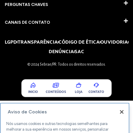
PERGUNTAS CHAVES​
CANAIS DE CONTATO
LGPD
TRANSPARÊNCIA
CÓDIGO DE ÉTICA
OUVIDORIA
DENÚNCIA
SAC
© 2024 Sebrae/PR. Todos os direitos reservados.
INICIO
CONTEÚDOS
LOJA
CONTATO
Aviso de Cookies
Nós usamos cookies e outras tecnologias semelhantes para
melhorar a sua experiência em nossos serviços, personalizar