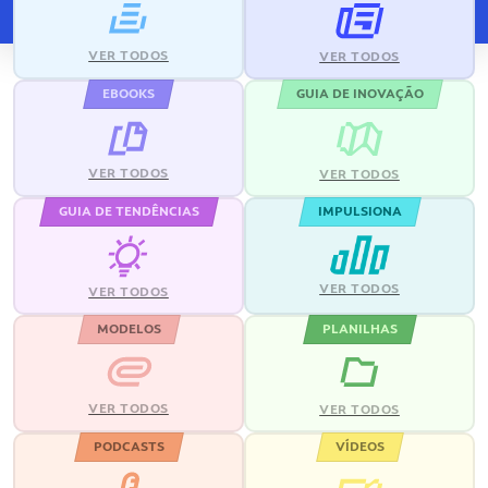
VER TODOS
VER TODOS
EBOOKS
GUIA DE INOVAÇÃO
VER TODOS
VER TODOS
GUIA DE TENDÊNCIAS
IMPULSIONA
VER TODOS
VER TODOS
MODELOS
PLANILHAS
VER TODOS
VER TODOS
PODCASTS
VÍDEOS