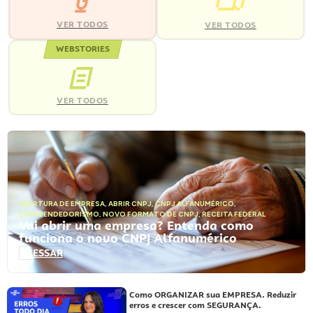
VER TODOS
VER TODOS
WEBSTORIES
VER TODOS
ABERTURA DE EMPRESA
,
ABRIR CNPJ
,
CNPJ ALFANUMÉRICO
,
EMPREENDEDORISMO
,
NOVO FORMATO DE CNPJ
,
RECEITA FEDERAL
Vai abrir uma empresa? Entenda como
funciona o novo CNPJ Alfanumérico
ACESSAR
Como ORGANIZAR sua EMPRESA. Reduzir
erros e crescer com SEGURANÇA.