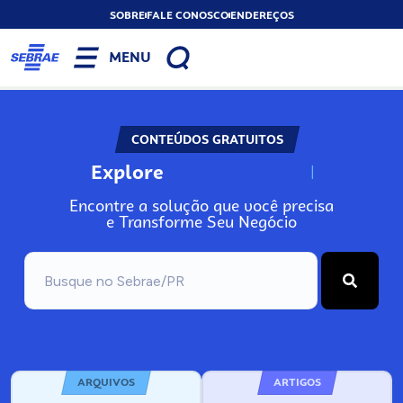
SOBRE
FALE CONOSCO
ENDEREÇOS
MENU
CONTEÚDOS GRATUITOS
Explore
N
o
s
s
o
s
A
Encontre a solução que você precisa
e Transforme Seu Negócio
ARQUIVOS
ARTIGOS