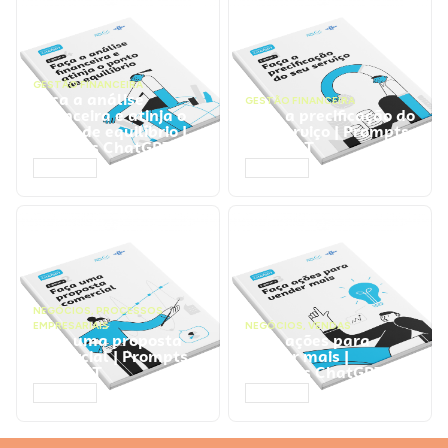
GESTÃO FINANCEIRA
Faça a análise
GESTÃO FINANCEIRA
financeira e atinja o
Faça a precificação do
ponto de equilíbrio |
seu serviço | Prompts
Prompts ChatGPT
ChatGPT
ACESSAR
ACESSAR
NEGÓCIOS
,
PROCESSOS
EMPRESARIAIS
NEGÓCIOS
,
VENDAS
Faça uma proposta
Faça ações para
comercial | Prompts
vender mais |
ChatGPT
Prompts ChatGPT
ACESSAR
ACESSAR