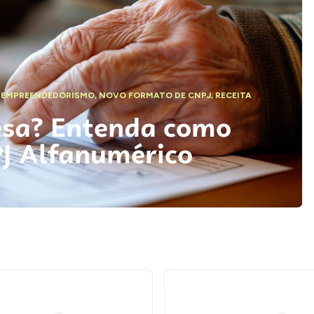
,
EMPREENDEDORISMO
,
NOVO FORMATO DE CNPJ
,
RECEITA
esa? Entenda como
PJ Alfanumérico