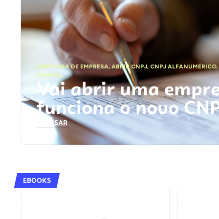
ABERTURA DE EMPRESA
,
ABRIR CNPJ
,
CNPJ ALFANUMÉRICO
FEDERAL
Vai abrir uma empr
funciona o novo CN
ACESSAR
EBOOKS