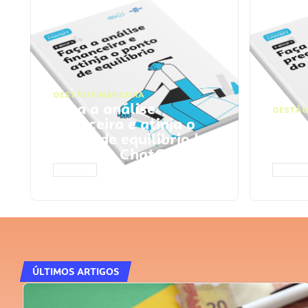
GESTÃO FINANCEIRA
Faça a análise
GESTÃO
financeira e atinja o
Faça
ponto de equilíbrio |
seu 
Prompts ChatGPT
Cha
ACESSAR
ACESS
ÚLTIMOS ARTIGOS