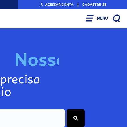
ACESSAR CONTA
|
CADASTRE-SE
MENU
N
o
s
s
o
s
I
n
f
precisa
io