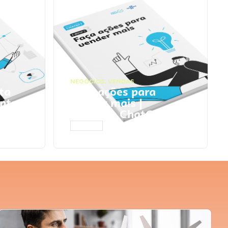
NEGÓCIOS
,
VENDAS
ta
Faça ações para
pts
vender mais |
Prompts ChatGPT
ACESSAR