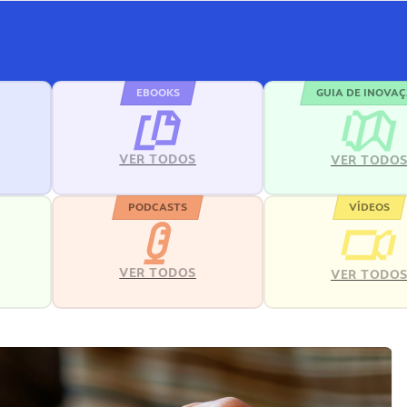
EBOOKS
GUIA DE INOVA
VER TODOS
VER TODO
PODCASTS
VÍDEOS
VER TODOS
VER TODO