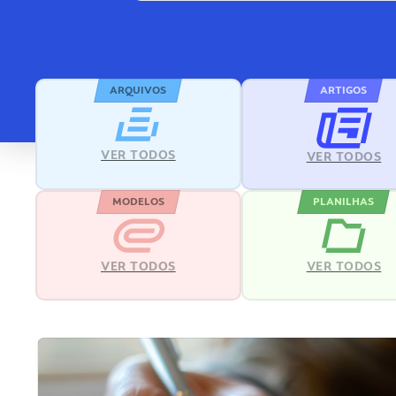
ARQUIVOS
ARTIGOS
VER TODOS
VER TODOS
MODELOS
PLANILHAS
VER TODOS
VER TODOS