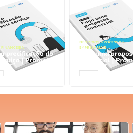
NEGÓCIOS
,
PROCESSOS
 FINANCEIRA
EMPRESARIAIS
 a precificação do
Faça uma propos
serviço | Prompts
comercial | Prom
tGPT
ChatGPT
AR
ACESSAR