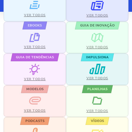
VER TODOS
VER TODOS
EBOOKS
GUIA DE INOVAÇÃO
VER TODOS
VER TODOS
GUIA DE TENDÊNCIAS
IMPULSIONA
VER TODOS
VER TODOS
MODELOS
PLANILHAS
VER TODOS
VER TODOS
PODCASTS
VÍDEOS