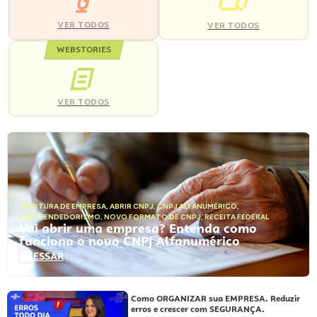
VER TODOS
VER TODOS
WEBSTORIES
VER TODOS
ABERTURA DE EMPRESA
,
ABRIR CNPJ
,
CNPJ ALFANUMÉRICO
,
EMPREENDEDORISMO
,
NOVO FORMATO DE CNPJ
,
RECEITA FEDERAL
Vai abrir uma empresa? Entenda como
funciona o novo CNPJ Alfanumérico
ACESSAR
Como ORGANIZAR sua EMPRESA. Reduzir
erros e crescer com SEGURANÇA.