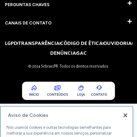
PERGUNTAS CHAVES​
CANAIS DE CONTATO
LGPD
TRANSPARÊNCIA
CÓDIGO DE ÉTICA
OUVIDORIA
DENÚNCIA
SAC
© 2024 Sebrae/PR. Todos os direitos reservados.
INICIO
CONTEÚDOS
LOJA
CONTATO
Aviso de Cookies
Nós usamos cookies e outras tecnologias semelhantes para
melhorar a sua experiência em nossos serviços, personalizar