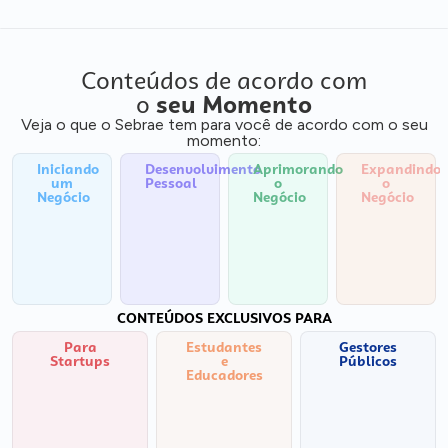
Conteúdos de acordo com
o
seu Momento
Veja o que o Sebrae tem para você de acordo com o seu
momento:
Iniciando
Desenvolvimento
Aprimorando
Expandindo
um
Pessoal
o
o
Negócio
Negócio
Negócio
CONTEÚDOS EXCLUSIVOS PARA
Para
Estudantes
Gestores
Startups
e
Públicos
Educadores