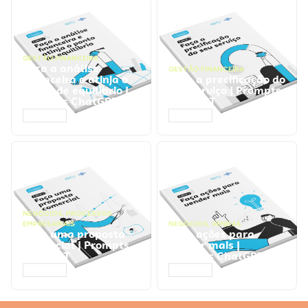
GESTÃO FINANCEIRA
Faça a análise
GESTÃO FINANCEIRA
financeira e atinja o
Faça a precificação do
ponto de equilíbrio |
seu serviço | Prompts
Prompts ChatGPT
ChatGPT
ACESSAR
ACESSAR
NEGÓCIOS
,
PROCESSOS
EMPRESARIAIS
NEGÓCIOS
,
VENDAS
Faça uma proposta
Faça ações para
comercial | Prompts
vender mais |
ChatGPT
Prompts ChatGPT
ACESSAR
ACESSAR