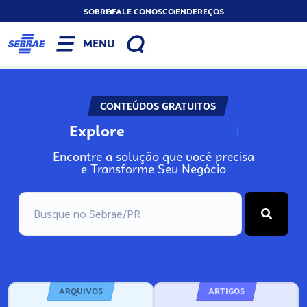
SOBRE
FALE CONOSCO
ENDEREÇOS
MENU
CONTEÚDOS GRATUITOS
Explore
N
o
s
s
o
s
A
Encontre a solução que você precisa
e Transforme Seu Negócio
ARQUIVOS
ARTIGOS