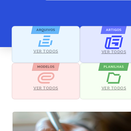
ARQUIVOS
ARTIGOS
VER TODOS
VER TODOS
MODELOS
PLANILHAS
VER TODOS
VER TODOS