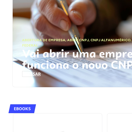
ABERTURA DE EMPRESA
,
ABRIR CNPJ
,
CNPJ ALFANUMÉRICO
FEDERAL
Vai abrir uma empr
funciona o novo CN
ACESSAR
EBOOKS