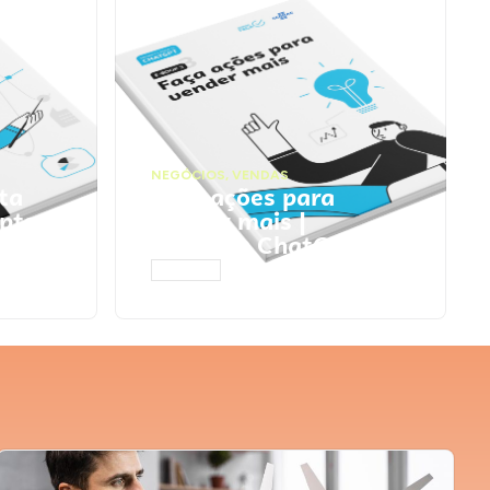
NEGÓCIOS
,
VENDAS
ta
Faça ações para
pts
vender mais |
Prompts ChatGPT
ACESSAR