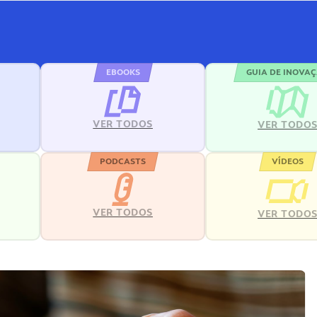
EBOOKS
GUIA DE INOVA
VER TODOS
VER TODO
PODCASTS
VÍDEOS
VER TODOS
VER TODO