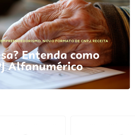
,
EMPREENDEDORISMO
,
NOVO FORMATO DE CNPJ
,
RECEITA
esa? Entenda como
PJ Alfanumérico