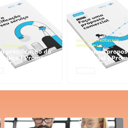
NEGÓCIOS
,
PROCESSOS
 FINANCEIRA
EMPRESARIAIS
 a precificação do
Faça uma propos
serviço | Prompts
comercial | Prom
tGPT
ChatGPT
AR
ACESSAR