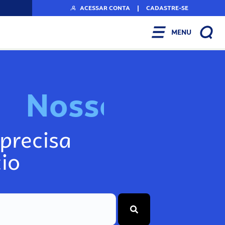
ACESSAR CONTA
|
CADASTRE-SE
MENU
N
o
s
s
o
s
I
n
f
o
precisa
io