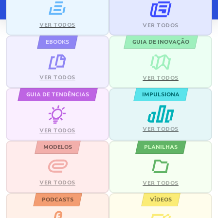
VER TODOS
VER TODOS
EBOOKS
GUIA DE INOVAÇÃO
VER TODOS
VER TODOS
GUIA DE TENDÊNCIAS
IMPULSIONA
VER TODOS
VER TODOS
MODELOS
PLANILHAS
VER TODOS
VER TODOS
PODCASTS
VÍDEOS