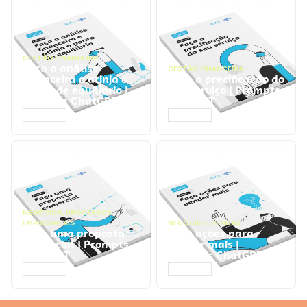
GESTÃO FINANCEIRA
Faça a análise
GESTÃO FINANCEIRA
financeira e atinja o
Faça a precificação do
ponto de equilíbrio |
seu serviço | Prompts
Prompts ChatGPT
ChatGPT
ACESSAR
ACESSAR
NEGÓCIOS
,
PROCESSOS
EMPRESARIAIS
NEGÓCIOS
,
VENDAS
Faça uma proposta
Faça ações para
comercial | Prompts
vender mais |
ChatGPT
Prompts ChatGPT
ACESSAR
ACESSAR