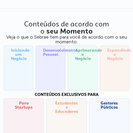
Conteúdos de acordo com
o
seu Momento
Veja o que o Sebrae tem para você de acordo com o seu
momento:
Iniciando
Desenvolvimento
Aprimorando
Expandindo
um
Pessoal
o
o
Negócio
Negócio
Negócio
CONTEÚDOS EXCLUSIVOS PARA
Para
Estudantes
Gestores
Startups
e
Públicos
Educadores