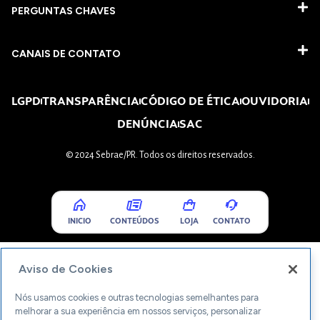
PERGUNTAS CHAVES​
CANAIS DE CONTATO
LGPD
TRANSPARÊNCIA
CÓDIGO DE ÉTICA
OUVIDORIA
DENÚNCIA
SAC
© 2024 Sebrae/PR. Todos os direitos reservados.
INICIO
CONTEÚDOS
LOJA
CONTATO
Aviso de Cookies
Nós usamos cookies e outras tecnologias semelhantes para
melhorar a sua experiência em nossos serviços, personalizar