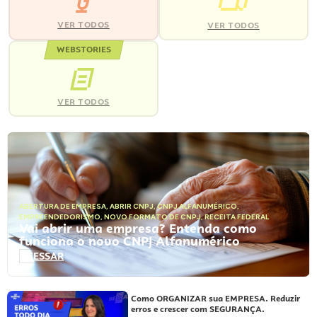
VER TODOS
VER TODOS
WEBSTORIES
VER TODOS
ABERTURA DE EMPRESA
,
ABRIR CNPJ
,
CNPJ ALFANUMÉRICO
,
EMPREENDEDORISMO
,
NOVO FORMATO DE CNPJ
,
RECEITA FEDERAL
Vai abrir uma empresa? Entenda como
funciona o novo CNPJ Alfanumérico
ACESSAR
Como ORGANIZAR sua EMPRESA. Reduzir
erros e crescer com SEGURANÇA.