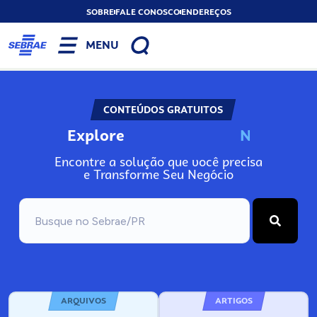
SOBRE
FALE CONOSCO
ENDEREÇOS
MENU
CONTEÚDOS GRATUITOS
Explore
N
o
s
s
o
s
A
Encontre a solução que você precisa
e Transforme Seu Negócio
ARQUIVOS
ARTIGOS