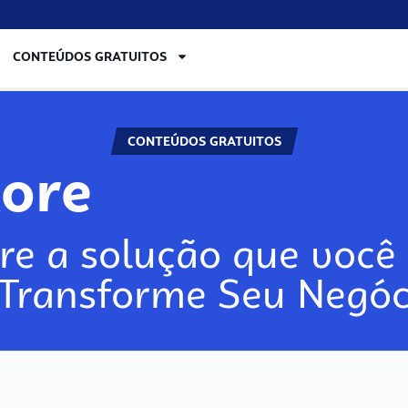
CONTEÚDOS GRATUITOS
CONTEÚDOS GRATUITOS
lore
re a solução que você 
 Transforme Seu Negóc