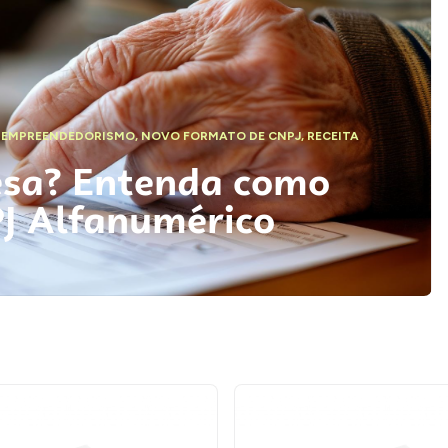
,
EMPREENDEDORISMO
,
NOVO FORMATO DE CNPJ
,
RECEITA
esa? Entenda como
PJ Alfanumérico