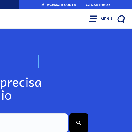
ACESSAR CONTA
|
CADASTRE-SE
MENU
N
o
s
s
o
s
A
r
precisa
io