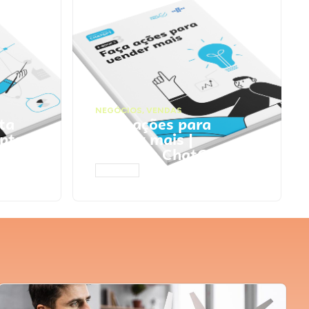
NEGÓCIOS
,
VENDAS
ta
Faça ações para
pts
vender mais |
Prompts ChatGPT
ACESSAR