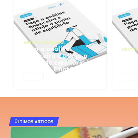
GESTÃO FINANCEIRA
Faça a análise
GESTÃO
financeira e atinja o
Faça
ponto de equilíbrio |
seu 
Prompts ChatGPT
Cha
ACESSAR
ACESS
ÚLTIMOS ARTIGOS