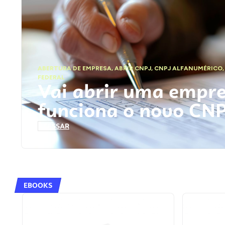
ABERTURA DE EMPRESA
,
ABRIR CNPJ
,
CNPJ ALFANUMÉRICO
FEDERAL
Vai abrir uma empr
funciona o novo CN
ACESSAR
EBOOKS