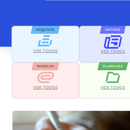
ARQUIVOS
ARTIGOS
VER TODOS
VER TODOS
MODELOS
PLANILHAS
VER TODOS
VER TODOS