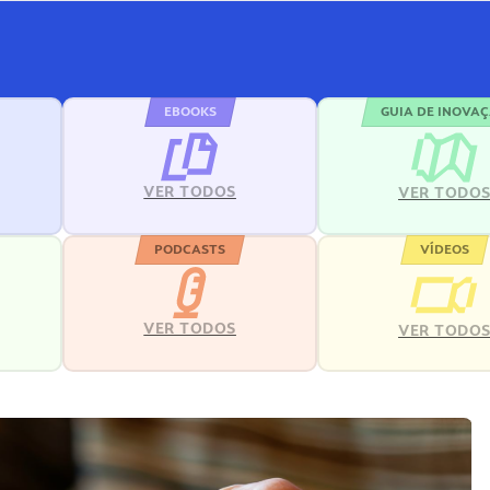
EBOOKS
GUIA DE INOVA
VER TODOS
VER TODO
PODCASTS
VÍDEOS
VER TODOS
VER TODO