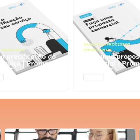
NEGÓCIOS
,
PROCESSOS
 FINANCEIRA
EMPRESARIAIS
 a precificação do
Faça uma propos
serviço | Prompts
comercial | Prom
tGPT
ChatGPT
AR
ACESSAR