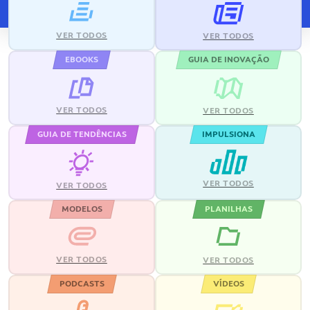
VER TODOS
VER TODOS
EBOOKS
GUIA DE INOVAÇÃO
VER TODOS
VER TODOS
GUIA DE TENDÊNCIAS
IMPULSIONA
VER TODOS
VER TODOS
MODELOS
PLANILHAS
VER TODOS
VER TODOS
PODCASTS
VÍDEOS