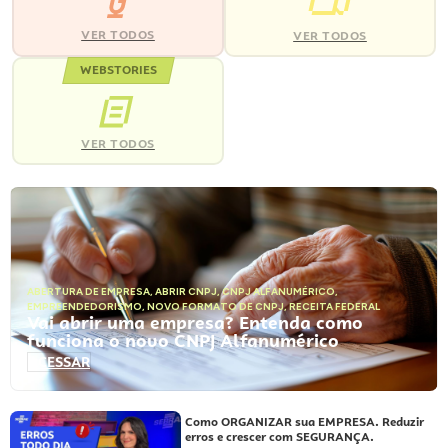
VER TODOS
VER TODOS
WEBSTORIES
VER TODOS
ABERTURA DE EMPRESA
,
ABRIR CNPJ
,
CNPJ ALFANUMÉRICO
,
EMPREENDEDORISMO
,
NOVO FORMATO DE CNPJ
,
RECEITA FEDERAL
Vai abrir uma empresa? Entenda como
funciona o novo CNPJ Alfanumérico
ACESSAR
Como ORGANIZAR sua EMPRESA. Reduzir
erros e crescer com SEGURANÇA.