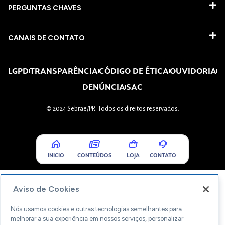
PERGUNTAS CHAVES​
CANAIS DE CONTATO
LGPD
TRANSPARÊNCIA
CÓDIGO DE ÉTICA
OUVIDORIA
DENÚNCIA
SAC
© 2024 Sebrae/PR. Todos os direitos reservados.
INICIO
CONTEÚDOS
LOJA
CONTATO
Aviso de Cookies
Nós usamos cookies e outras tecnologias semelhantes para
melhorar a sua experiência em nossos serviços, personalizar