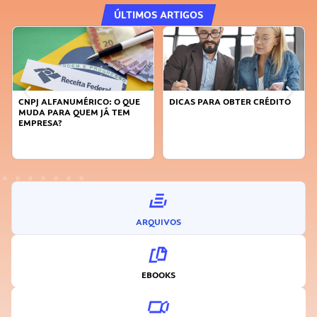
ÚLTIMOS ARTIGOS
UE
DICAS PARA OBTER CRÉDITO
FAÇA A DIFERENÇA: SEJA
SUSTENTÁVEL, SEJA
INOVADOR
ARQUIVOS
EBOOKS