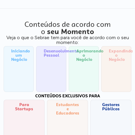
Conteúdos de acordo com
o
seu Momento
Veja o que o Sebrae tem para você de acordo com o seu
momento:
Iniciando
Desenvolvimento
Aprimorando
Expandindo
um
Pessoal
o
o
Negócio
Negócio
Negócio
CONTEÚDOS EXCLUSIVOS PARA
Para
Estudantes
Gestores
Startups
e
Públicos
Educadores