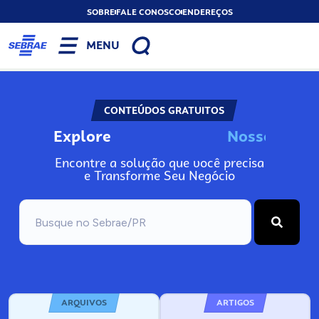
SOBRE
FALE CONOSCO
ENDEREÇOS
MENU
CONTEÚDOS GRATUITOS
Explore
N
o
s
s
o
s
A
Encontre a solução que você precisa
e Transforme Seu Negócio
ARQUIVOS
ARTIGOS