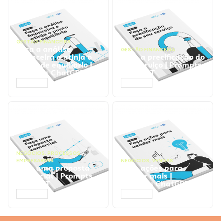
GESTÃO FINANCEIRA
Faça a análise
GESTÃO FINANCEIRA
financeira e atinja o
Faça a precificação do
ponto de equilíbrio |
seu serviço | Prompts
Prompts ChatGPT
ChatGPT
ACESSAR
ACESSAR
NEGÓCIOS
,
PROCESSOS
EMPRESARIAIS
NEGÓCIOS
,
VENDAS
Faça uma proposta
Faça ações para
comercial | Prompts
vender mais |
ChatGPT
Prompts ChatGPT
ACESSAR
ACESSAR