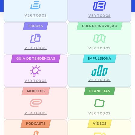
VER TODOS
VER TODOS
EBOOKS
GUIA DE INOVAÇÃO
VER TODOS
VER TODOS
GUIA DE TENDÊNCIAS
IMPULSIONA
VER TODOS
VER TODOS
MODELOS
PLANILHAS
VER TODOS
VER TODOS
PODCASTS
VÍDEOS