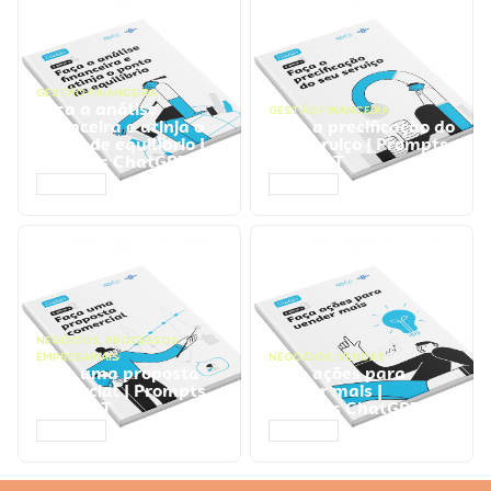
GESTÃO FINANCEIRA
Faça a análise
GESTÃO FINANCEIRA
financeira e atinja o
Faça a precificação do
ponto de equilíbrio |
seu serviço | Prompts
Prompts ChatGPT
ChatGPT
ACESSAR
ACESSAR
NEGÓCIOS
,
PROCESSOS
EMPRESARIAIS
NEGÓCIOS
,
VENDAS
Faça uma proposta
Faça ações para
comercial | Prompts
vender mais |
ChatGPT
Prompts ChatGPT
ACESSAR
ACESSAR