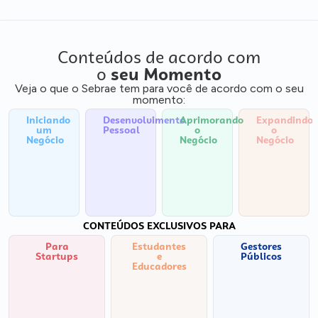
Conteúdos de acordo com
o
seu Momento
Veja o que o Sebrae tem para você de acordo com o seu
momento:
Iniciando
Desenvolvimento
Aprimorando
Expandindo
um
Pessoal
o
o
Negócio
Negócio
Negócio
CONTEÚDOS EXCLUSIVOS PARA
Para
Estudantes
Gestores
Startups
e
Públicos
Educadores