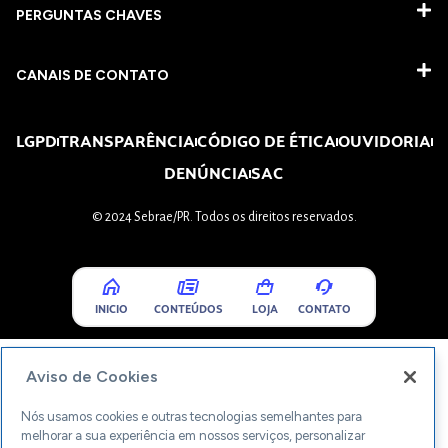
PERGUNTAS CHAVES​
CANAIS DE CONTATO
LGPD
TRANSPARÊNCIA
CÓDIGO DE ÉTICA
OUVIDORIA
DENÚNCIA
SAC
© 2024 Sebrae/PR. Todos os direitos reservados.
INICIO
CONTEÚDOS
LOJA
CONTATO
Aviso de Cookies
Nós usamos cookies e outras tecnologias semelhantes para
melhorar a sua experiência em nossos serviços, personalizar