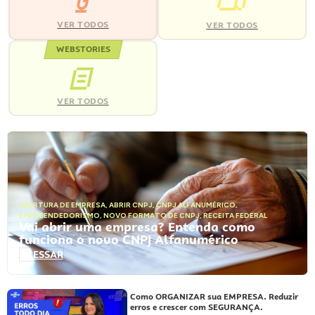
VER TODOS
VER TODOS
WEBSTORIES
VER TODOS
ABERTURA DE EMPRESA
,
ABRIR CNPJ
,
CNPJ ALFANUMÉRICO
,
EMPREENDEDORISMO
,
NOVO FORMATO DE CNPJ
,
RECEITA FEDERAL
Vai abrir uma empresa? Entenda como
funciona o novo CNPJ Alfanumérico
ACESSAR
Como ORGANIZAR sua EMPRESA. Reduzir
erros e crescer com SEGURANÇA.