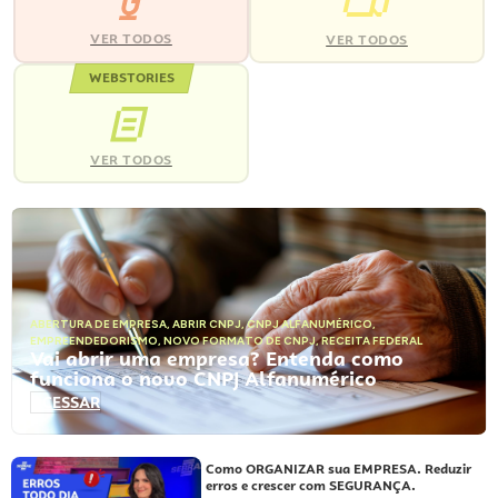
VER TODOS
VER TODOS
WEBSTORIES
VER TODOS
ABERTURA DE EMPRESA
,
ABRIR CNPJ
,
CNPJ ALFANUMÉRICO
,
EMPREENDEDORISMO
,
NOVO FORMATO DE CNPJ
,
RECEITA FEDERAL
Vai abrir uma empresa? Entenda como
funciona o novo CNPJ Alfanumérico
ACESSAR
Como ORGANIZAR sua EMPRESA. Reduzir
erros e crescer com SEGURANÇA.