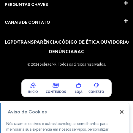
PERGUNTAS CHAVES​
CANAIS DE CONTATO
LGPD
TRANSPARÊNCIA
CÓDIGO DE ÉTICA
OUVIDORIA
DENÚNCIA
SAC
© 2024 Sebrae/PR. Todos os direitos reservados.
INICIO
CONTEÚDOS
LOJA
CONTATO
Aviso de Cookies
Nós usamos cookies e outras tecnologias semelhantes para
melhorar a sua experiência em nossos serviços, personalizar