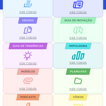
VER TODOS
VER TODOS
EBOOKS
GUIA DE INOVAÇÃO
VER TODOS
VER TODOS
GUIA DE TENDÊNCIAS
IMPULSIONA
VER TODOS
VER TODOS
MODELOS
PLANILHAS
VER TODOS
VER TODOS
PODCASTS
VÍDEOS