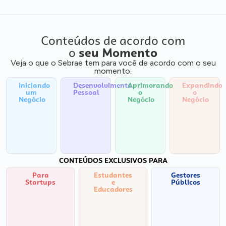
Conteúdos de acordo com
o
seu Momento
Veja o que o Sebrae tem para você de acordo com o seu
momento:
Iniciando
Desenvolvimento
Aprimorando
Expandindo
um
Pessoal
o
o
Negócio
Negócio
Negócio
CONTEÚDOS EXCLUSIVOS PARA
Para
Estudantes
Gestores
Startups
e
Públicos
Educadores