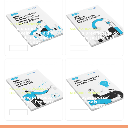
GESTÃO FINANCEIRA
Faça a análise
GESTÃO FINANCEIRA
financeira e atinja o
Faça a precificação do
ponto de equilíbrio |
seu serviço | Prompts
Prompts ChatGPT
ChatGPT
ACESSAR
ACESSAR
NEGÓCIOS
,
PROCESSOS
EMPRESARIAIS
NEGÓCIOS
,
VENDAS
Faça uma proposta
Faça ações para
comercial | Prompts
vender mais |
ChatGPT
Prompts ChatGPT
ACESSAR
ACESSAR