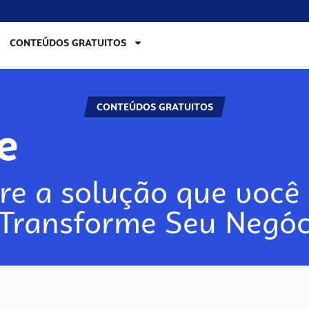
CONTEÚDOS GRATUITOS
CONTEÚDOS GRATUITOS
lore
re a solução que você 
 Transforme Seu Negóc