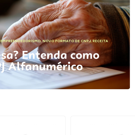
,
EMPREENDEDORISMO
,
NOVO FORMATO DE CNPJ
,
RECEITA
esa? Entenda como
PJ Alfanumérico