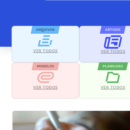
ARQUIVOS
ARTIGOS
VER TODOS
VER TODOS
MODELOS
PLANILHAS
VER TODOS
VER TODOS