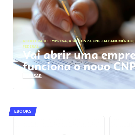
ABERTURA DE EMPRESA
,
ABRIR CNPJ
,
CNPJ ALFANUMÉRICO
FEDERAL
Vai abrir uma empr
funciona o novo CN
ACESSAR
EBOOKS