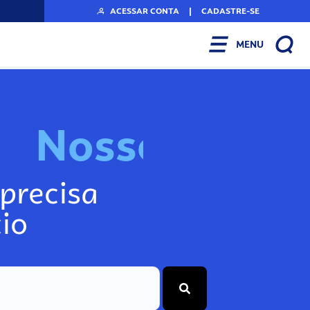
ACESSAR CONTA
|
CADASTRE-SE
MENU
N
o
s
s
o
s
A
r
precisa
io