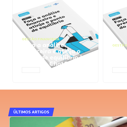
GESTÃO FINANCEIRA
Faça a análise
GESTÃO
financeira e atinja o
Faça
ponto de equilíbrio |
seu 
Prompts ChatGPT
Cha
ACESSAR
ACESS
ÚLTIMOS ARTIGOS