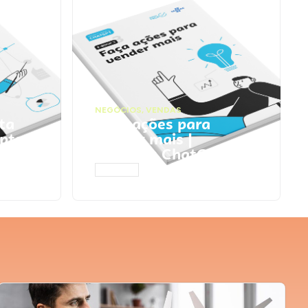
NEGÓCIOS
,
VENDAS
ta
Faça ações para
pts
vender mais |
Prompts ChatGPT
ACESSAR