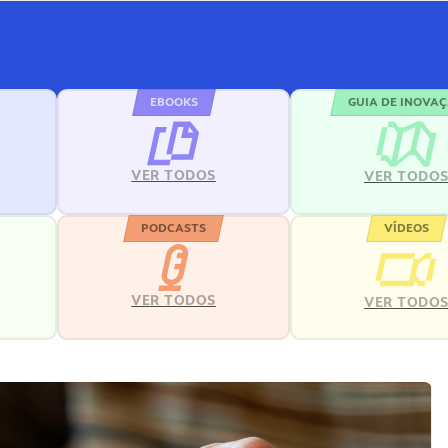
EBOOKS
GUIA DE INOVA
VER TODOS
VER TODO
PODCASTS
VÍDEOS
VER TODOS
VER TODO