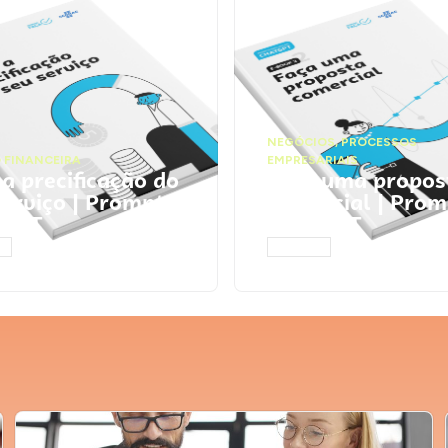
NEGÓCIOS
,
PROCESSOS
 FINANCEIRA
EMPRESARIAIS
 a precificação do
Faça uma propos
serviço | Prompts
comercial | Prom
tGPT
ChatGPT
AR
ACESSAR