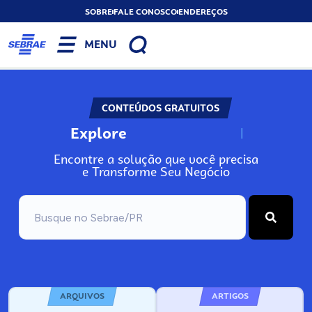
SOBRE
FALE CONOSCO
ENDEREÇOS
MENU
CONTEÚDOS GRATUITOS
Explore
N
o
s
s
o
s
A
Encontre a solução que você precisa
e Transforme Seu Negócio
ARQUIVOS
ARTIGOS