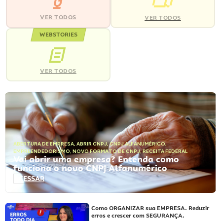
VER TODOS
VER TODOS
WEBSTORIES
VER TODOS
ABERTURA DE EMPRESA
,
ABRIR CNPJ
,
CNPJ ALFANUMÉRICO
,
EMPREENDEDORISMO
,
NOVO FORMATO DE CNPJ
,
RECEITA FEDERAL
Vai abrir uma empresa? Entenda como
funciona o novo CNPJ Alfanumérico
ACESSAR
Como ORGANIZAR sua EMPRESA. Reduzir
erros e crescer com SEGURANÇA.