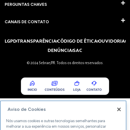
PERGUNTAS CHAVES​
CANAIS DE CONTATO
LGPD
TRANSPARÊNCIA
CÓDIGO DE ÉTICA
OUVIDORIA
DENÚNCIA
SAC
© 2024 Sebrae/PR. Todos os direitos reservados.
INICIO
CONTEÚDOS
LOJA
CONTATO
Aviso de Cookies
Nós usamos cookies e outras tecnologias semelhantes para
melhorar a sua experiência em nossos serviços, personalizar