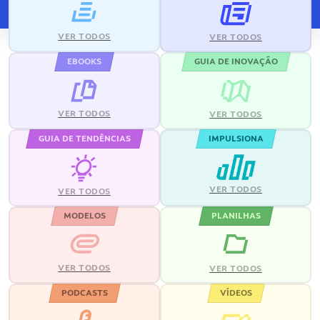
VER TODOS
VER TODOS
EBOOKS
GUIA DE INOVAÇÃO
VER TODOS
VER TODOS
GUIA DE TENDÊNCIAS
IMPULSIONA
VER TODOS
VER TODOS
MODELOS
PLANILHAS
VER TODOS
VER TODOS
PODCASTS
VÍDEOS