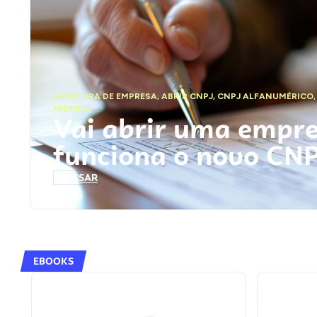
ABERTURA DE EMPRESA
,
ABRIR CNPJ
,
CNPJ ALFANUMÉRICO
FEDERAL
Vai abrir uma empr
funciona o novo CN
ACESSAR
EBOOKS