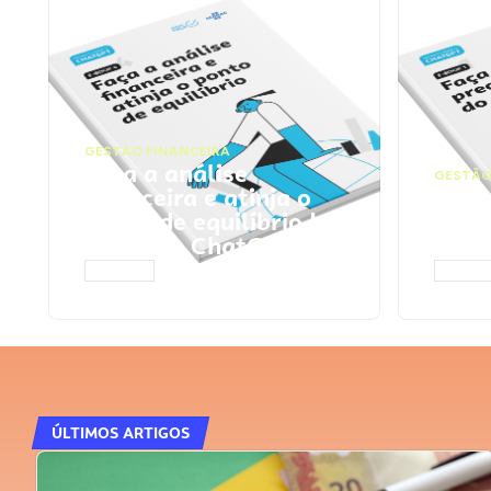
GESTÃO FINANCEIRA
Faça a análise
GESTÃO
financeira e atinja o
Faça
ponto de equilíbrio |
seu 
Prompts ChatGPT
Cha
ACESSAR
ACESS
ÚLTIMOS ARTIGOS