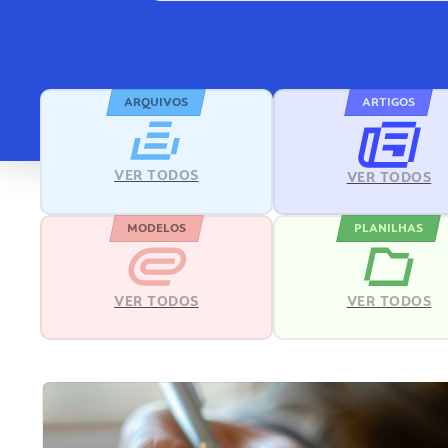
ARQUIVOS
ARTIGOS
VER TODOS
VER TODOS
MODELOS
PLANILHAS
VER TODOS
VER TODOS