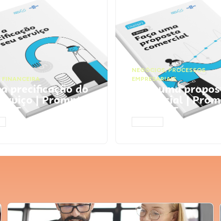
NEGÓCIOS
,
PROCESSOS
 FINANCEIRA
EMPRESARIAIS
 a precificação do
Faça uma propos
serviço | Prompts
comercial | Prom
tGPT
ChatGPT
AR
ACESSAR