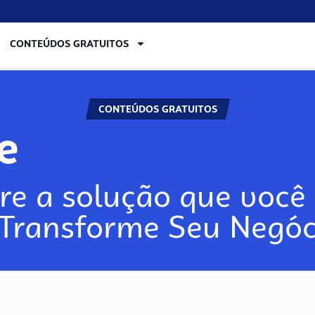
CONTEÚDOS GRATUITOS
CONTEÚDOS GRATUITOS
lore
re a solução que você 
 Transforme Seu Negóc