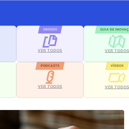
EBOOKS
GUIA DE INOVA
VER TODOS
VER TODO
PODCASTS
VÍDEOS
VER TODOS
VER TODO