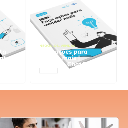
NEGÓCIOS
,
VENDAS
ta
Faça ações para
pts
vender mais |
Prompts ChatGPT
ACESSAR