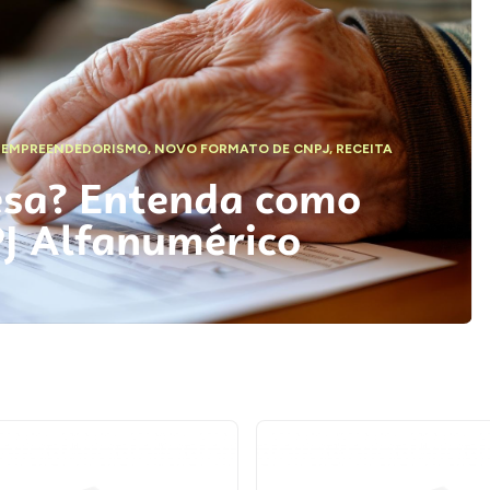
,
EMPREENDEDORISMO
,
NOVO FORMATO DE CNPJ
,
RECEITA
esa? Entenda como
PJ Alfanumérico