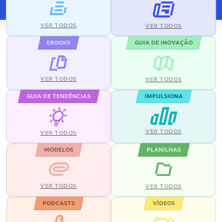
VER TODOS
VER TODOS
EBOOKS
GUIA DE INOVAÇÃO
VER TODOS
VER TODOS
GUIA DE TENDÊNCIAS
IMPULSIONA
VER TODOS
VER TODOS
MODELOS
PLANILHAS
VER TODOS
VER TODOS
PODCASTS
VÍDEOS