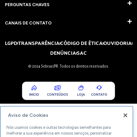
PERGUNTAS CHAVES​
CANAIS DE CONTATO
LGPD
TRANSPARÊNCIA
CÓDIGO DE ÉTICA
OUVIDORIA
DENÚNCIA
SAC
© 2024 Sebrae/PR. Todos os direitos reservados.
INICIO
CONTEÚDOS
LOJA
CONTATO
Aviso de Cookies
Nós usamos cookies e outras tecnologias semelhantes para
melhorar a sua experiência em nossos serviços, personalizar