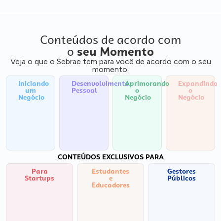
Conteúdos de acordo com
o
seu Momento
Veja o que o Sebrae tem para você de acordo com o seu
momento:
Iniciando
Desenvolvimento
Aprimorando
Expandindo
um
Pessoal
o
o
Negócio
Negócio
Negócio
CONTEÚDOS EXCLUSIVOS PARA
Para
Estudantes
Gestores
Startups
e
Públicos
Educadores