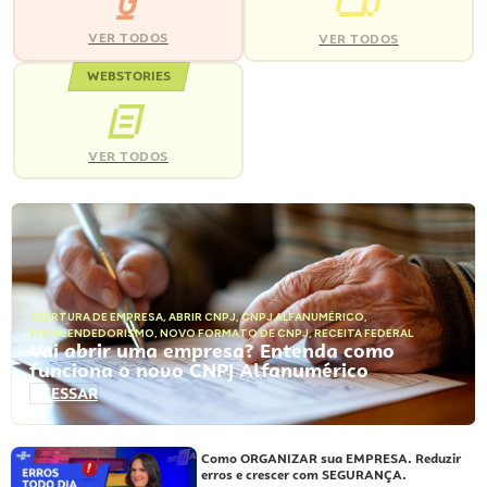
VER TODOS
VER TODOS
WEBSTORIES
VER TODOS
ABERTURA DE EMPRESA
,
ABRIR CNPJ
,
CNPJ ALFANUMÉRICO
,
EMPREENDEDORISMO
,
NOVO FORMATO DE CNPJ
,
RECEITA FEDERAL
Vai abrir uma empresa? Entenda como
funciona o novo CNPJ Alfanumérico
ACESSAR
Como ORGANIZAR sua EMPRESA. Reduzir
erros e crescer com SEGURANÇA.