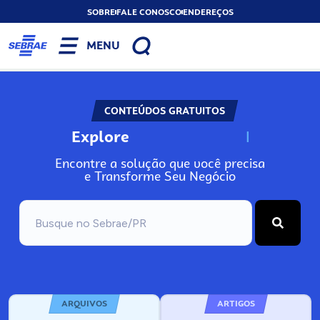
SOBRE
FALE CONOSCO
ENDEREÇOS
MENU
CONTEÚDOS GRATUITOS
Explore
N
o
s
s
o
s
A
Encontre a solução que você precisa
e Transforme Seu Negócio
ARQUIVOS
ARTIGOS