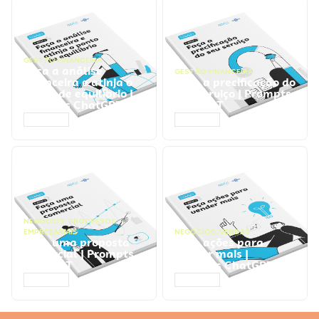
GESTÃO FINANCEIRA
Faça a análise
GESTÃO FINANCEIRA
financeira e atinja o
Faça a precificação do
ponto de equilíbrio |
seu serviço | Prompts
Prompts ChatGPT
ChatGPT
ACESSAR
ACESSAR
NEGÓCIOS
,
PROCESSOS
EMPRESARIAIS
NEGÓCIOS
,
VENDAS
Faça uma proposta
Faça ações para
comercial | Prompts
vender mais |
ChatGPT
Prompts ChatGPT
ACESSAR
ACESSAR