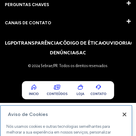
PERGUNTAS CHAVES​
CANAIS DE CONTATO
LGPD
TRANSPARÊNCIA
CÓDIGO DE ÉTICA
OUVIDORIA
DENÚNCIA
SAC
© 2024 Sebrae/PR. Todos os direitos reservados.
INICIO
CONTEÚDOS
LOJA
CONTATO
Aviso de Cookies
Nós usamos cookies e outras tecnologias semelhantes para
melhorar a sua experiência em nossos serviços, personalizar