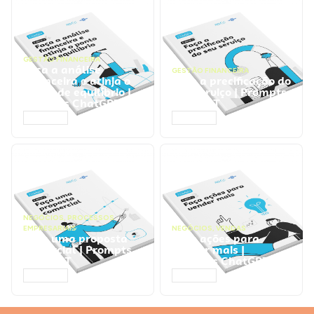
GESTÃO FINANCEIRA
Faça a análise
GESTÃO FINANCEIRA
financeira e atinja o
Faça a precificação do
ponto de equilíbrio |
seu serviço | Prompts
Prompts ChatGPT
ChatGPT
ACESSAR
ACESSAR
NEGÓCIOS
,
PROCESSOS
EMPRESARIAIS
NEGÓCIOS
,
VENDAS
Faça uma proposta
Faça ações para
comercial | Prompts
vender mais |
ChatGPT
Prompts ChatGPT
ACESSAR
ACESSAR