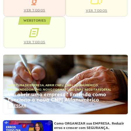
VER TODOS
VER TODOS
WEBSTORIES
VER TODOS
ABERTURA DE EMPRESA
,
ABRIR CNPJ
,
CNPJ ALFANUMÉRICO
,
EMPREENDEDORISMO
,
NOVO FORMATO DE CNPJ
,
RECEITA FEDERAL
Vai abrir uma empresa? Entenda como
funciona o novo CNPJ Alfanumérico
ACESSAR
Como ORGANIZAR sua EMPRESA. Reduzir
erros e crescer com SEGURANÇA.