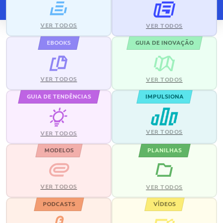
VER TODOS
VER TODOS
EBOOKS
GUIA DE INOVAÇÃO
VER TODOS
VER TODOS
GUIA DE TENDÊNCIAS
IMPULSIONA
VER TODOS
VER TODOS
MODELOS
PLANILHAS
VER TODOS
VER TODOS
PODCASTS
VÍDEOS