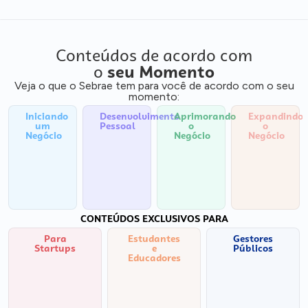
Conteúdos de acordo com
o
seu Momento
Veja o que o Sebrae tem para você de acordo com o seu
momento:
Iniciando
Desenvolvimento
Aprimorando
Expandindo
um
Pessoal
o
o
Negócio
Negócio
Negócio
CONTEÚDOS EXCLUSIVOS PARA
Para
Estudantes
Gestores
Startups
e
Públicos
Educadores