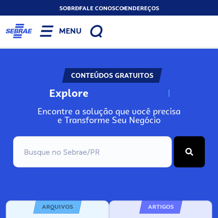
SOBRE
FALE CONOSCO
ENDEREÇOS
MENU
CONTEÚDOS GRATUITOS
Explore
N
o
s
s
o
s
A
Encontre a solução que você precisa
e Transforme Seu Negócio
ARQUIVOS
ARTIGOS